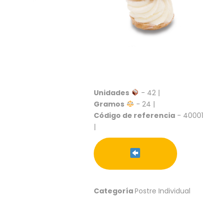
S
C
A
T
Á
L
O
G
O
Unidades
- 42 |
G
Gramos
- 24 |
E
Código de referencia
- 40001
N
|
E
R
A
L
P
R
Categoría
Postre Individual
O
M
O