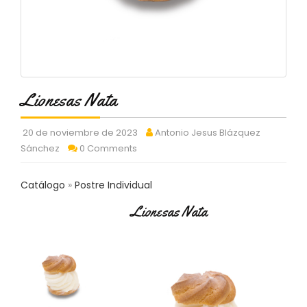
C
T
O
:
9
3
7
Lionesas Nata
6
2
9
20 de noviembre de 2023
Antonio Jesus Blázquez
3
Sánchez
0 Comments
9
0
Catálogo
Postre Individual
P
Lionesas Nata
R
O
D
U
C
T
O