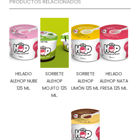
PRODUCTOS RELACIONADOS
C
I
O
N
E
S
Á
R
HELADO
SORBETE
SORBETE
HELADO
E
A
ALEHOP NUBE
ALEHOP
ALEHOP
ALEHOP NATA
C
125 ML.
MOJITO 125
LIMÓN 125 ML.
FRESA 125 ML.
L
ML.
I
E
N
T
E
S