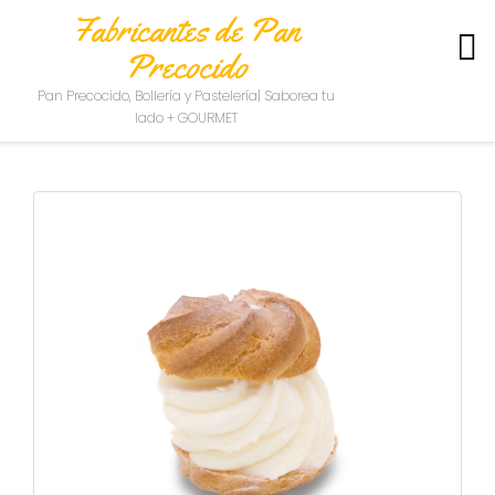
Fabricantes de Pan
Precocido
S
Pan Precocido, Bollería y Pastelería| Saborea tu
O
lado + GOURMET
B
R
E
N
O
S
O
T
R
O
S
C
O
N
T
A