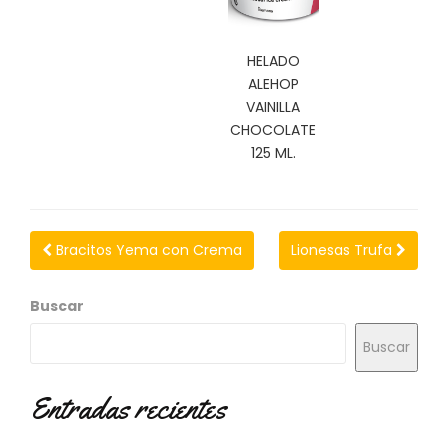
N
O
V
HELADO
E
ALEHOP
D
VAINILLA
A
D
CHOCOLATE
E
125 ML.
S
Bracitos Yema con Crema
Lionesas Trufa
Buscar
Buscar
Entradas recientes