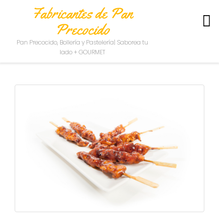
Fabricantes de Pan
Precocido
S
Pan Precocido, Bollería y Pastelería| Saborea tu
O
lado + GOURMET
B
R
E
N
O
S
O
T
R
O
S
C
O
N
T
A