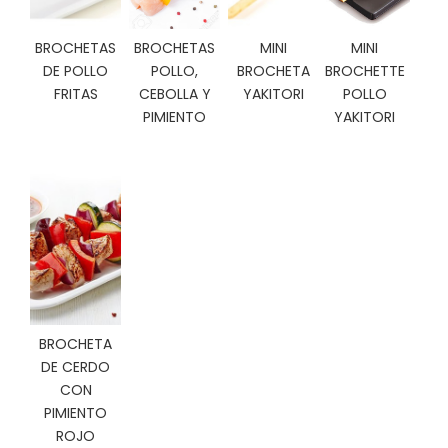
C
I
BROCHETAS
BROCHETAS
MINI
MINI
O
DE POLLO
POLLO,
BROCHETA
BROCHETTE
N
FRITAS
CEBOLLA Y
YAKITORI
POLLO
E
S
PIMIENTO
YAKITORI
Á
R
E
A
C
L
I
E
BROCHETA
N
DE CERDO
T
CON
E
PIMIENTO
S
ROJO