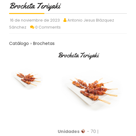
C
Brocheta Teriyaki
T
O
16 de noviembre de 2023
Antonio Jesus Blázquez
:
Sánchez
0 Comments
9
3
7
Catálogo
Brochetas
6
2
Brocheta Teriyaki
9
3
9
0
P
R
O
D
U
C
T
Unidades
- 70 |
O