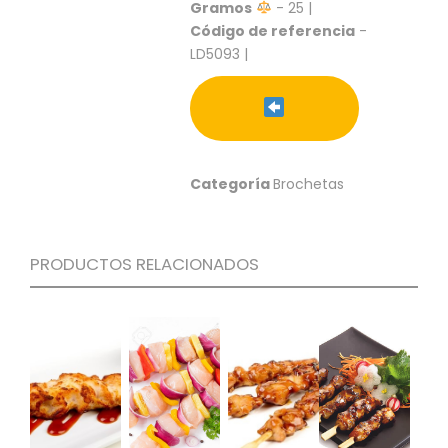
S
Gramos
- 25 |
Código de referencia
-
C
LD5093 |
A
T
Á
L
O
G
Categoría
Brochetas
O
G
E
N
PRODUCTOS RELACIONADOS
E
R
A
L
P
R
O
M
O