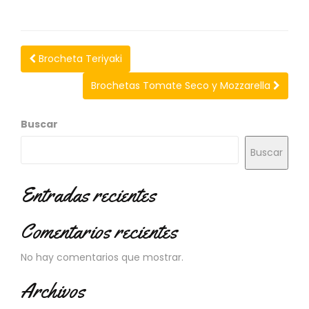
N
O
V
E
Brocheta Teriyaki
D
A
Brochetas Tomate Seco y Mozzarella
D
E
S
Buscar
Buscar
Entradas recientes
Comentarios recientes
No hay comentarios que mostrar.
Archivos