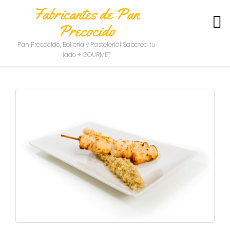
Fabricantes de Pan
Precocido
S
Pan Precocido, Bollería y Pastelería| Saborea tu
O
lado + GOURMET
B
R
E
N
O
S
O
T
R
O
S
C
O
N
T
A