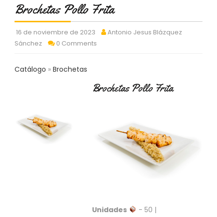
C
Brochetas Pollo Frita
T
O
16 de noviembre de 2023
Antonio Jesus Blázquez
:
Sánchez
0 Comments
9
3
7
Catálogo
Brochetas
6
2
Brochetas Pollo Frita
9
3
9
0
P
R
O
D
U
C
T
Unidades
- 50 |
O