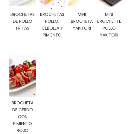
C
I
BROCHETAS
BROCHETAS
MINI
MINI
O
DE POLLO
POLLO,
BROCHETA
BROCHETTE
N
FRITAS
CEBOLLA Y
YAKITORI
POLLO
E
S
PIMIENTO
YAKITORI
Á
R
E
A
C
L
I
E
BROCHETA
N
DE CERDO
T
CON
E
PIMIENTO
S
ROJO