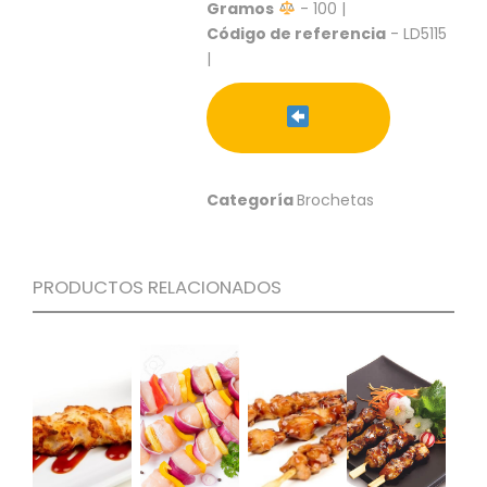
S
Gramos
- 100 |
Código de referencia
- LD5115
C
|
A
T
Á
L
O
G
Categoría
Brochetas
O
G
E
N
PRODUCTOS RELACIONADOS
E
R
A
L
P
R
O
M
O