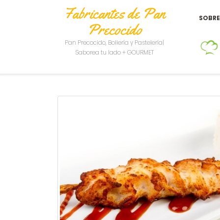
Fabricantes de Pan
SOBR
Precocido
Pan Precocido, Bollería y Pastelería|
Saborea tu lado + GOURMET