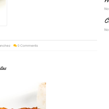
No
C
No
Sánchez
0 Comments
itas