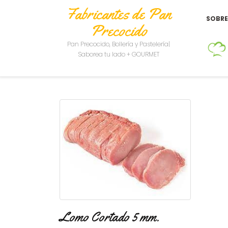
Fabricantes de Pan
SOBR
Precocido
Pan Precocido, Bollería y Pastelería|
Saborea tu lado + GOURMET
Lomo Cortado 5 mm.