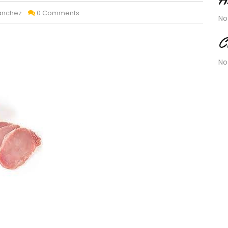
Sánchez
0 Comments
No
C
No