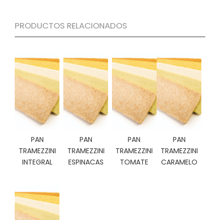
C
I
PRODUCTOS RELACIONADOS
O
N
E
S
Á
R
E
A
C
PAN
PAN
PAN
PAN
L
TRAMEZZINI
TRAMEZZINI
TRAMEZZINI
TRAMEZZINI
I
INTEGRAL
ESPINACAS
TOMATE
CARAMELO
E
N
T
E
S