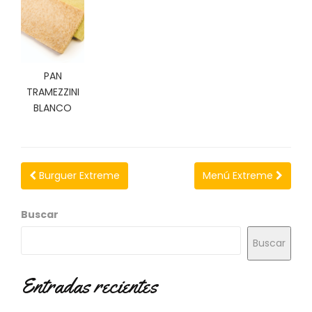
N
O
V
E
D
PAN
A
D
TRAMEZZINI
E
BLANCO
S
Burguer Extreme
Menú Extreme
Buscar
Buscar
Entradas recientes