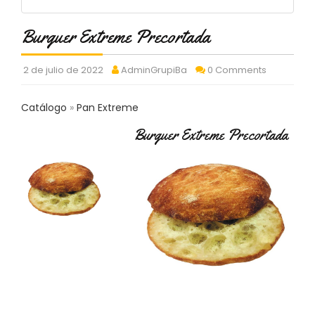
C
T
Burguer Extreme Precortada
O
:
9
2 de julio de 2022
AdminGrupiBa
0 Comments
3
7
Catálogo
Pan Extreme
6
2
Burguer Extreme Precortada
9
3
9
0
P
R
O
D
U
C
T
O