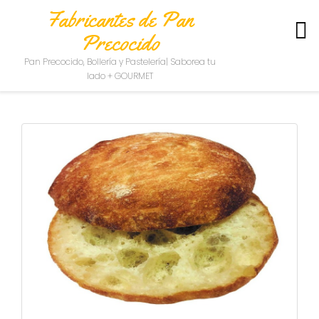
Fabricantes de Pan
Precocido
S
Pan Precocido, Bollería y Pastelería| Saborea tu
O
lado + GOURMET
B
R
E
N
O
S
O
T
R
O
S
C
O
N
T
A