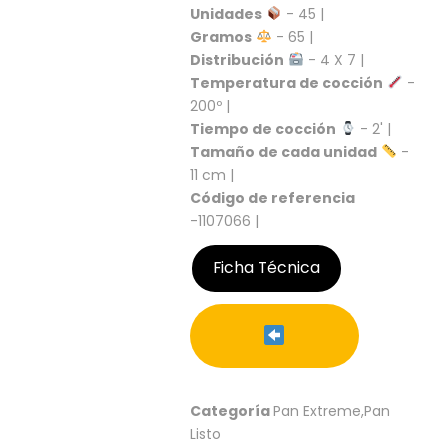
S
Unidades
- 45 |
Gramos
- 65 |
C
Distribución
- 4 X 7 |
A
Temperatura de cocción
-
T
Á
200º |
L
Tiempo de cocción
- 2' |
O
Tamaño de cada unidad
-
G
11 cm |
O
Código de referencia
G
-1107066 |
E
N
E
Ficha Técnica
R
A
L
P
R
O
Categoría
Pan Extreme,Pan
M
Listo
O