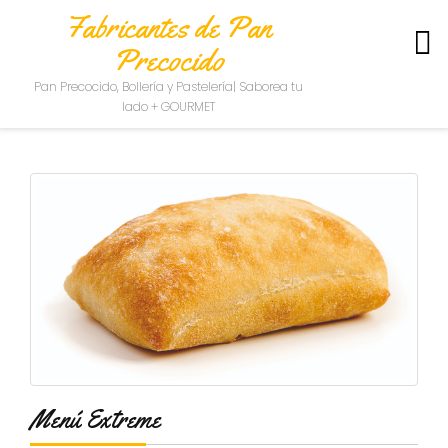
Fabricantes de Pan
Precocido
S
Pan Precocido, Bollería y Pastelería| Saborea tu
O
lado + GOURMET
B
R
E
N
O
S
O
T
R
O
S
C
O
N
Menú Extreme
T
A