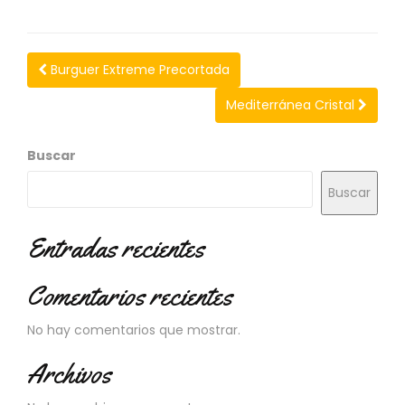
N
O
V
E
Burguer Extreme Precortada
D
A
Mediterránea Cristal
D
E
S
Buscar
Buscar
Entradas recientes
Comentarios recientes
No hay comentarios que mostrar.
Archivos