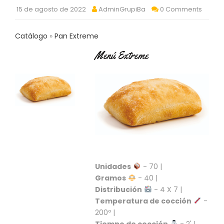
C
15 de agosto de 2022
AdminGrupiBa
0 Comments
T
O
Catálogo
Pan Extreme
:
9
Menú Extreme
3
7
6
2
9
3
9
0
P
R
Unidades
- 70 |
O
D
Gramos
- 40 |
U
Distribución
- 4 X 7 |
C
Temperatura de cocción
-
T
200º |
O
Tiempo de cocción
- 2' |