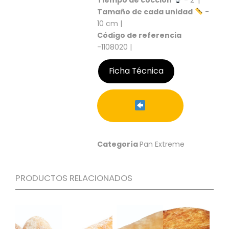
S
Tamaño de cada unidad
-
C
10 cm |
A
Código de referencia
T
-1108020 |
Á
L
Ficha Técnica
O
G
O
G
E
N
E
Categoría
Pan Extreme
R
A
L
PRODUCTOS RELACIONADOS
P
R
O
M
O