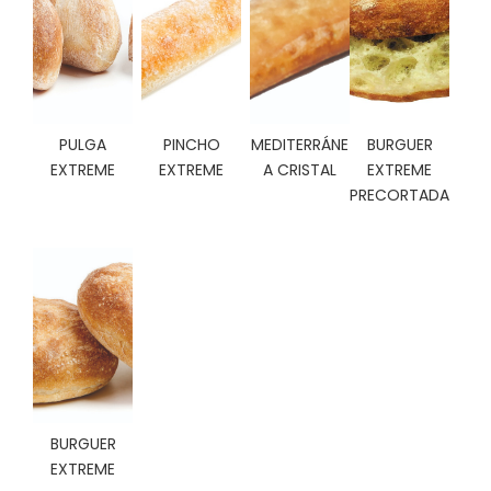
C
I
O
N
E
S
PULGA
PINCHO
MEDITERRÁNE
BURGUER
EXTREME
EXTREME
A CRISTAL
EXTREME
PRECORTADA
Á
R
E
A
C
L
I
E
N
T
E
BURGUER
S
EXTREME