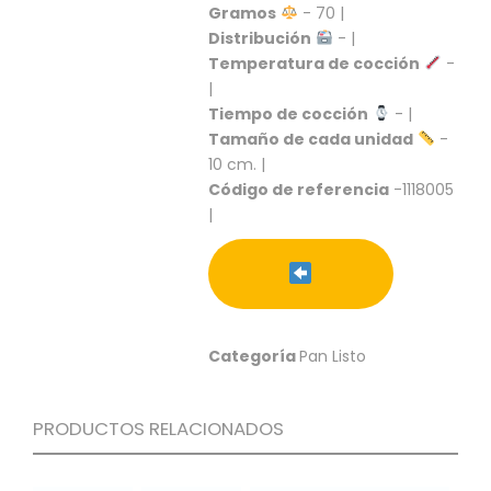
S
Gramos
- 70 |
Distribución
- |
C
Temperatura de cocción
-
A
|
T
Tiempo de cocción
- |
Á
L
Tamaño de cada unidad
-
O
10 cm. |
G
Código de referencia
-1118005
O
|
G
E
N
E
R
A
L
Categoría
Pan Listo
P
R
PRODUCTOS RELACIONADOS
O
M
O