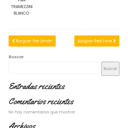
PAN
N
TRAMEZZINI
O
BLANCO
V
E
D
A
D
Burguer Piel Limón
Burguer Red Love
E
S
Buscar
Buscar
Entradas recientes
Comentarios recientes
No hay comentarios que mostrar.
Archivos