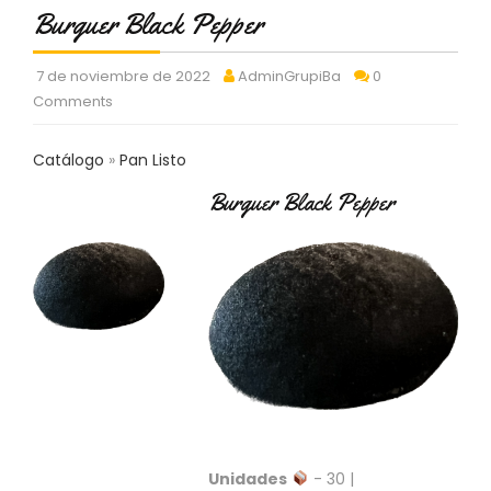
C
Burguer Black Pepper
T
O
7 de noviembre de 2022
AdminGrupiBa
0
:
Comments
9
3
7
Catálogo
Pan Listo
6
2
Burguer Black Pepper
9
3
9
0
P
R
O
D
U
C
T
O
Unidades
- 30 |