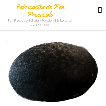
Fabricantes de Pan
Precocido
S
Pan Precocido, Bollería y Pastelería| Saborea tu
O
lado + GOURMET
B
R
E
N
O
S
O
T
R
O
S
C
O
N
T
A