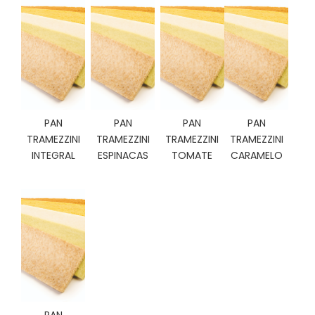
C
I
O
N
E
S
PAN
PAN
PAN
PAN
Á
TRAMEZZINI
TRAMEZZINI
TRAMEZZINI
TRAMEZZINI
R
INTEGRAL
ESPINACAS
TOMATE
CARAMELO
E
A
C
L
I
E
N
T
E
S