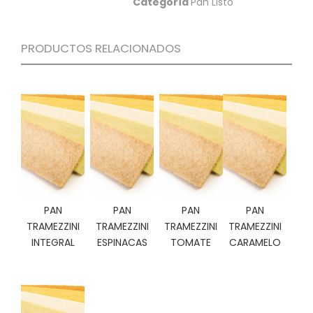
Categoría
Pan Listo
C
I
O
PRODUCTOS RELACIONADOS
N
E
S
Á
R
E
A
C
L
PAN
PAN
PAN
PAN
I
TRAMEZZINI
TRAMEZZINI
TRAMEZZINI
TRAMEZZINI
E
INTEGRAL
ESPINACAS
TOMATE
CARAMELO
N
T
E
S