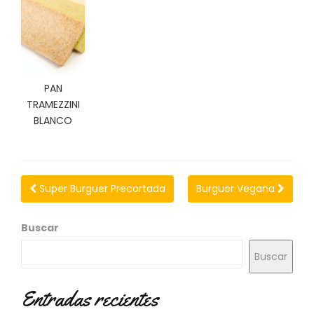
N
O
V
E
D
A
PAN
D
TRAMEZZINI
E
S
BLANCO
Super Burguer Precortada
Burguer Vegana
Buscar
Buscar
Entradas recientes