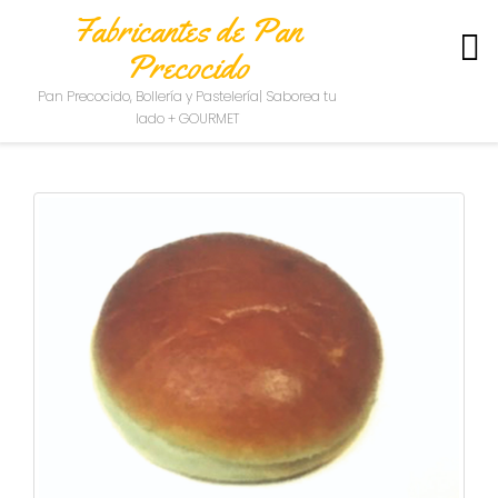
Fabricantes de Pan
Precocido
S
Pan Precocido, Bollería y Pastelería| Saborea tu
O
lado + GOURMET
B
R
E
N
O
S
O
T
R
O
S
C
O
N
T
A