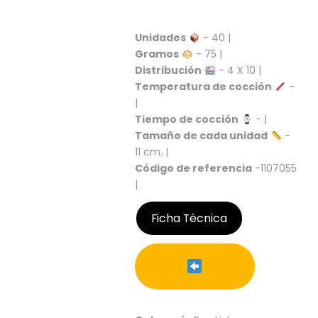
S
C
Unidades
- 40 |
A
Gramos
- 75 |
T
Distribución
- 4 X 10 |
Á
Temperatura de cocción
-
L
O
|
G
Tiempo de cocción
- |
O
Tamaño de cada unidad
-
G
11 cm. |
E
Código de referencia
-1107055
N
|
E
R
A
Ficha Técnica
L
P
R
O
M
O