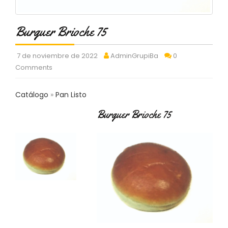
C
T
O
Burguer Brioche 75
:
9
7 de noviembre de 2022
AdminGrupiBa
0
3
Comments
7
6
2
Catálogo
Pan Listo
9
3
Burguer Brioche 75
9
0
P
R
O
D
U
C
T
O