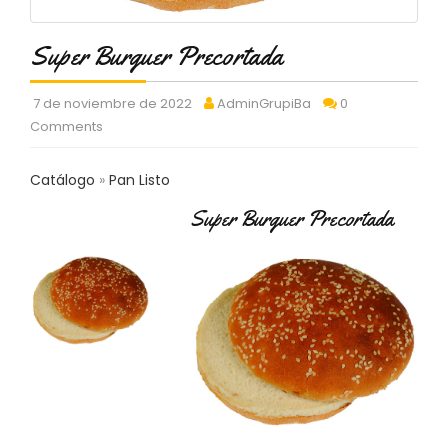
C
T
Super Burguer Precortada
O
:
9
7 de noviembre de 2022
AdminGrupiBa
0
3
Comments
7
6
2
Catálogo
Pan Listo
9
3
Super Burguer Precortada
9
0
P
R
O
D
U
C
T
O