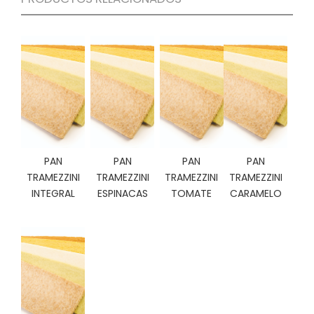
C
I
O
N
E
S
Á
R
PAN
PAN
PAN
PAN
E
TRAMEZZINI
TRAMEZZINI
TRAMEZZINI
TRAMEZZINI
A
INTEGRAL
ESPINACAS
TOMATE
CARAMELO
C
L
I
E
N
T
E
S