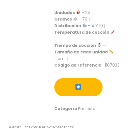
S
Unidades
- 24 |
C
A
Gramos
- 70 |
T
Distribución
- 4 X 10 |
Á
Temperatura de cocción
-
L
|
O
Tiempo de cocción
- |
G
Tamaño de cada unidad
-
O
11 cm. |
G
E
Código de referencia
-1107033
N
|
E
R
A
L
P
Categoría
Pan Listo
R
O
M
PRODUCTOS RELACIONADOS
O