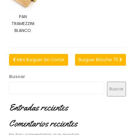
N
O
V
PAN
E
TRAMEZZINI
D
BLANCO
A
D
E
S
Mini Burguer Sin Cortar
Burguer Brioche 75
Buscar
Buscar
Entradas recientes
Comentarios recientes
No hay comentarios que mostrar.