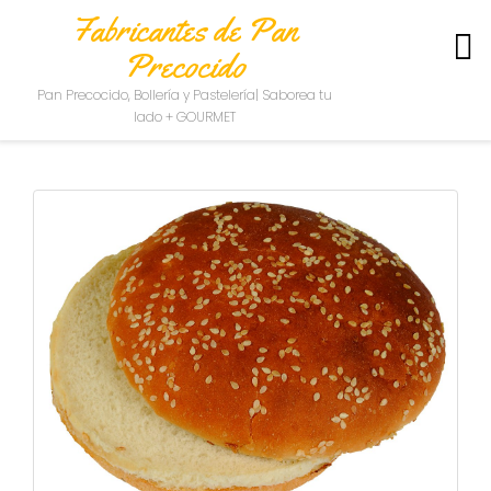
Fabricantes de Pan
Precocido
S
Pan Precocido, Bollería y Pastelería| Saborea tu
O
lado + GOURMET
B
R
E
N
O
S
O
T
R
O
S
C
O
N
T
A