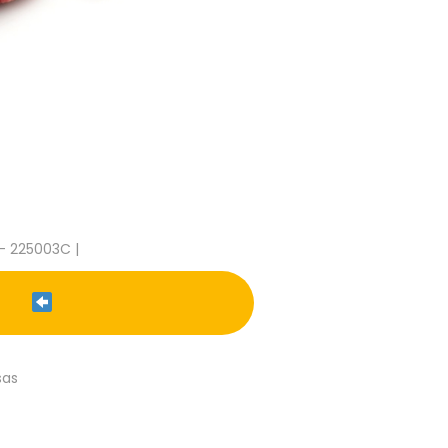
- 225003C |
sas