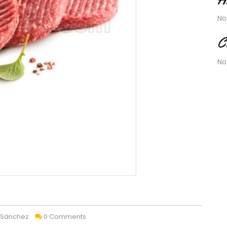
No
C
No
 Sánchez
0 Comments