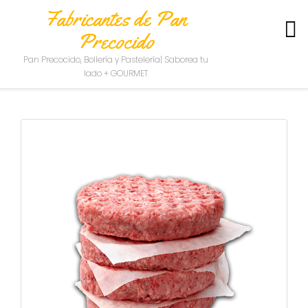
Fabricantes de Pan
Precocido
S
Pan Precocido, Bollería y Pastelería| Saborea tu
O
lado + GOURMET
B
R
E
N
O
S
O
T
R
O
S
C
O
N
T
A