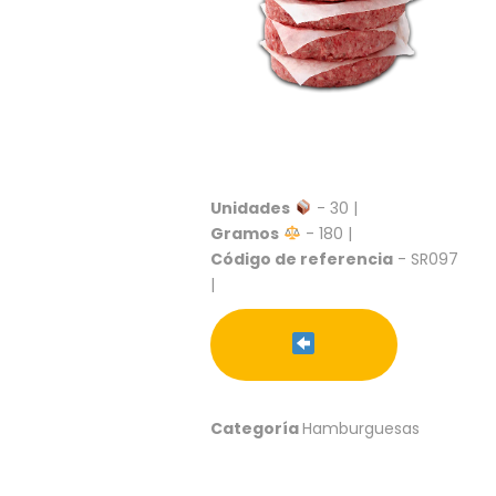
S
C
A
T
Á
L
O
G
O
Unidades
- 30 |
G
Gramos
- 180 |
E
Código de referencia
- SR097
N
|
E
R
A
L
P
R
Categoría
Hamburguesas
O
M
O