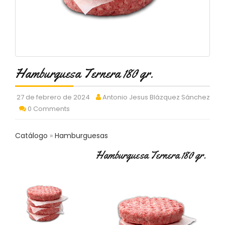
C
T
O
:
9
3
7
Hamburguesa Ternera 180 gr.
6
2
9
27 de febrero de 2024
Antonio Jesus Blázquez Sánchez
3
0 Comments
9
0
Catálogo
Hamburguesas
P
Hamburguesa Ternera 180 gr.
R
O
D
U
C
T
O