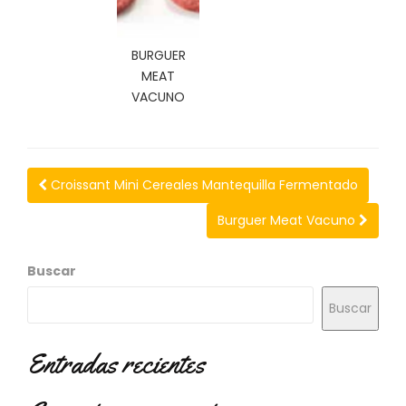
N
O
V
BURGUER
E
MEAT
D
VACUNO
A
D
E
S
Croissant Mini Cereales Mantequilla Fermentado
Burguer Meat Vacuno
Buscar
Buscar
Entradas recientes