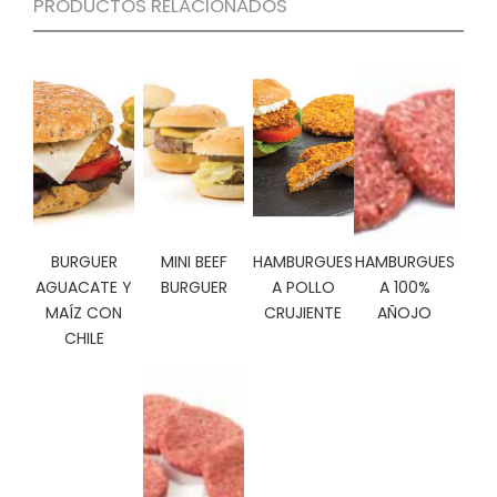
PRODUCTOS RELACIONADOS
C
I
O
N
E
S
Á
R
BURGUER
MINI BEEF
HAMBURGUES
HAMBURGUES
E
A
AGUACATE Y
BURGUER
A POLLO
A 100%
C
MAÍZ CON
CRUJIENTE
AÑOJO
L
CHILE
I
E
N
T
E
S