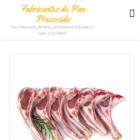
Fabricantes de Pan
Precocido
S
Pan Precocido, Bollería y Pastelería| Saborea tu
O
lado + GOURMET
B
R
E
N
O
S
O
T
R
O
S
C
O
N
T
A