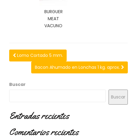
N
O
BURGUER
V
MEAT
E
VACUNO
D
A
D
E
S
Lomo Cortado 5 mm.
Bacon Ahumado en Lonchas 1 kg. aprox.
Buscar
Buscar
Entradas recientes
Comentarios recientes