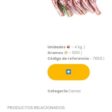
S
C
A
T
Á
L
O
G
O
Unidades
- 4 kg. |
G
Gramos
- 1000 |
E
Código de referencia
- 76513 |
N
E
R
A
L
Categoría
Carnes
P
R
O
M
PRODUCTOS RELACIONADOS
O