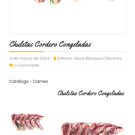
C
T
O
:
9
3
7
Chuletas Cordero Congeladas
6
2
9
11 de marzo de 2024
Antonio Jesus Blázquez Sánchez
3
0 Comments
9
0
Catálogo
Carnes
P
Chuletas Cordero Congeladas
R
O
D
U
C
T
O