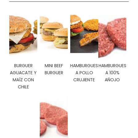
C
I
O
N
E
S
Á
BURGUER
MINI BEEF
HAMBURGUES
HAMBURGUES
R
AGUACATE Y
BURGUER
A POLLO
A 100%
E
A
MAÍZ CON
CRUJIENTE
AÑOJO
C
CHILE
L
I
E
N
T
E
S