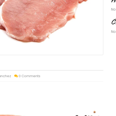
No
C
No
Sánchez
0 Comments