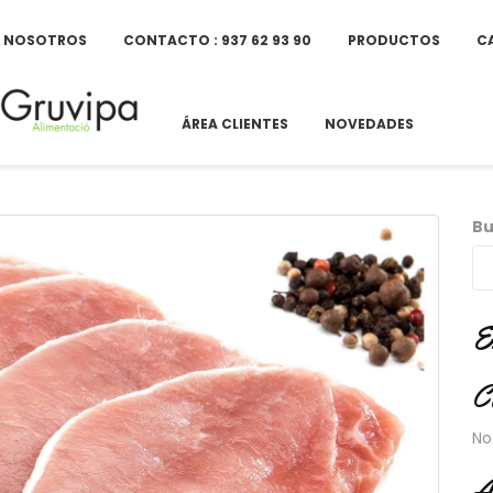
E NOSOTROS
CONTACTO : 937 62 93 90
PRODUCTOS
C
ÁREA CLIENTES
NOVEDADES
Bu
E
C
No
A