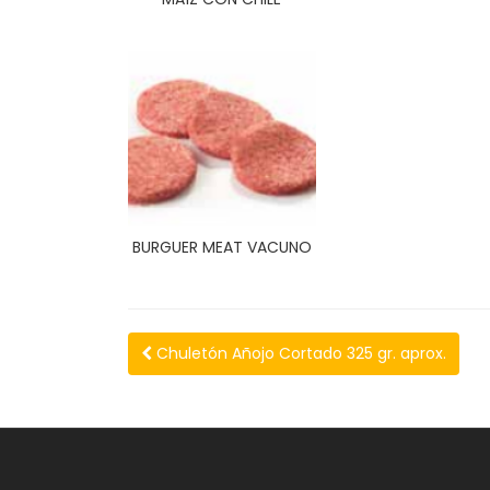
BURGUER MEAT VACUNO
Chuletón Añojo Cortado 325 gr. aprox.