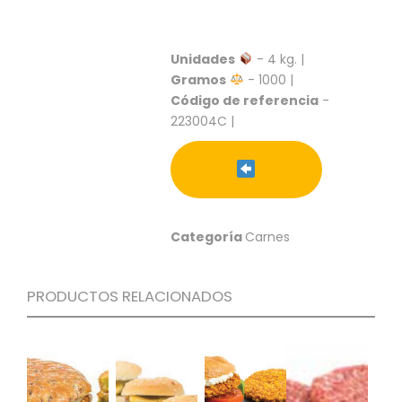
S
C
A
Unidades
- 4 kg. |
T
Gramos
- 1000 |
Á
Código de referencia
-
L
223004C |
O
G
O
G
E
N
Categoría
Carnes
E
R
A
L
PRODUCTOS RELACIONADOS
P
R
O
M
O