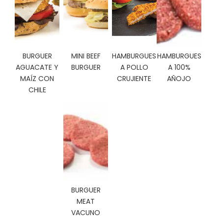
C
I
O
N
E
BURGUER
MINI BEEF
HAMBURGUES
HAMBURGUES
S
AGUACATE Y
BURGUER
A POLLO
A 100%
MAÍZ CON
CRUJIENTE
AÑOJO
CHILE
Á
R
E
A
C
L
I
E
N
T
BURGUER
E
MEAT
S
VACUNO