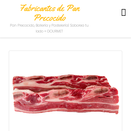
Fabricantes de Pan
Precocido
S
Pan Precocido, Bollería y Pastelería| Saborea tu
O
lado + GOURMET
B
R
E
N
O
S
O
T
R
O
S
C
O
N
T
A