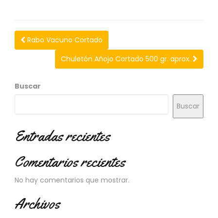
N
O
V
E
Rabo Vacuno Cortado
D
A
Chuletón Añojo Cortado 500 gr. aprox.
D
E
S
Buscar
Buscar
Entradas recientes
Comentarios recientes
No hay comentarios que mostrar.
Archivos