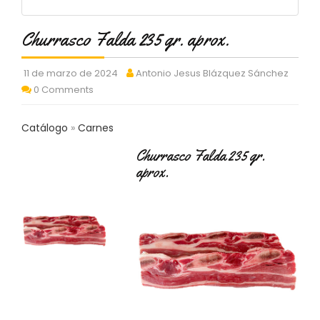
C
T
Churrasco Falda 235 gr. aprox.
O
:
9
11 de marzo de 2024
Antonio Jesus Blázquez Sánchez
3
0 Comments
7
6
2
Catálogo
Carnes
9
3
Churrasco Falda 235 gr.
9
aprox.
0
P
R
O
D
U
C
T
O