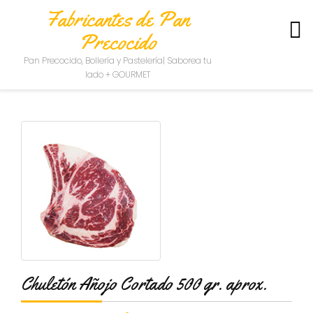
Fabricantes de Pan
Precocido
S
Pan Precocido, Bollería y Pastelería| Saborea tu
O
lado + GOURMET
B
R
E
N
O
S
O
T
R
O
S
C
O
Chuletón Añojo Cortado 500 gr. aprox.
N
T
A