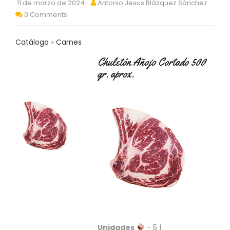
11 de marzo de 2024
Antonio Jesus Blázquez Sánchez
C
0 Comments
T
O
:
Catálogo
Carnes
9
3
Chuletón Añojo Cortado 500
7
gr. aprox.
6
2
9
3
9
0
P
R
O
D
U
C
T
O
Unidades
- 5 |