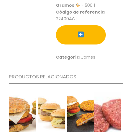
S
Gramos
- 500 |
Código de referencia
-
C
224004C |
A
T
Á
L
O
G
O
Categoría
Carnes
G
E
N
PRODUCTOS RELACIONADOS
E
R
A
L
P
R
O
M
O