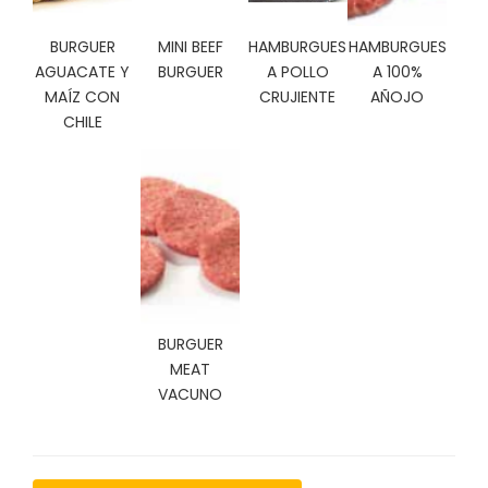
C
I
BURGUER
MINI BEEF
HAMBURGUES
HAMBURGUES
O
AGUACATE Y
BURGUER
A POLLO
A 100%
N
MAÍZ CON
CRUJIENTE
AÑOJO
E
CHILE
S
Á
R
E
A
C
L
BURGUER
I
E
MEAT
N
VACUNO
T
E
S