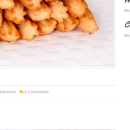
No
C
No
 Sánchez
0 Comments