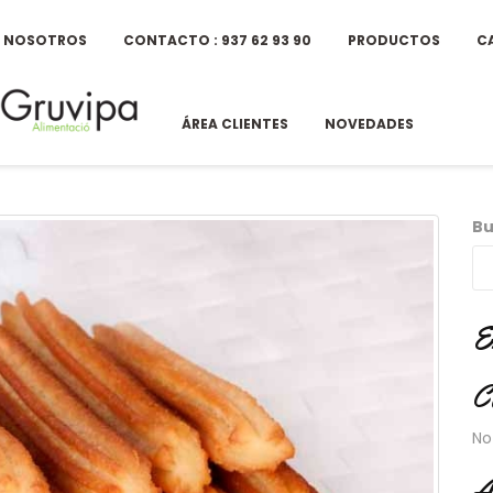
E NOSOTROS
CONTACTO : 937 62 93 90
PRODUCTOS
C
ÁREA CLIENTES
NOVEDADES
Bu
E
C
No
A