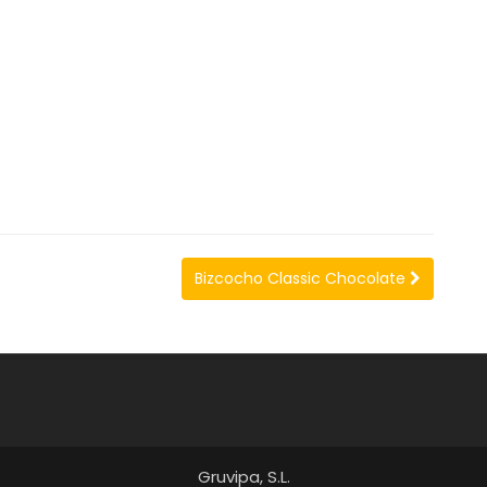
Bizcocho Classic Chocolate
Gruvipa, S.L.