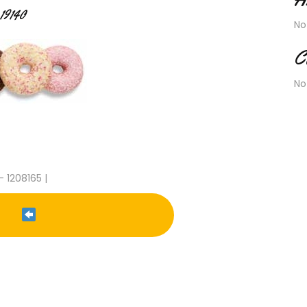
19140
No
C
No
- 1208165 |