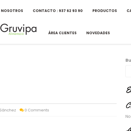
E NOSOTROS
CONTACTO : 937 62 93 90
PRODUCTOS
C
ÁREA CLIENTES
NOVEDADES
Bu
E
C
 Sánchez
0 Comments
No
A