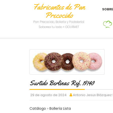
Fabricantes de Pan
SOBR
Precocido
Pan Precocido, Bollería y Pastelería|
Saborea tu lado + GOURMET
Surtido Berlinas Ref. 19140
29 de agosto de 2024
Antonio Jesus Blázquez
Catálogo
Bollería Lista