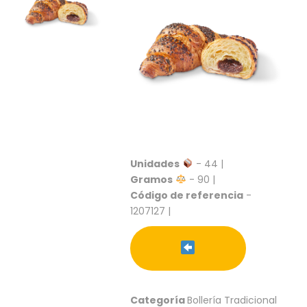
S
C
A
T
Á
L
O
G
O
G
E
Unidades
- 44 |
N
Gramos
- 90 |
E
R
Código de referencia
-
A
1207127 |
L
P
R
O
M
Categoría
Bollería Tradicional
O