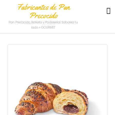
Fabricantes de Pan
Precocido
S
Pan Precocido, Bollería y Pastelería| Saborea tu
O
lado + GOURMET
B
R
E
N
O
S
O
T
R
O
S
C
O
N
T
A