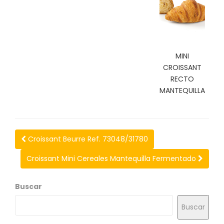
N
O
V
E
D
A
MINI
D
CROISSANT
E
RECTO
S
MANTEQUILLA
Croissant Beurre Ref. 73048/31780
Croissant Mini Cereales Mantequilla Fermentado
Buscar
Buscar