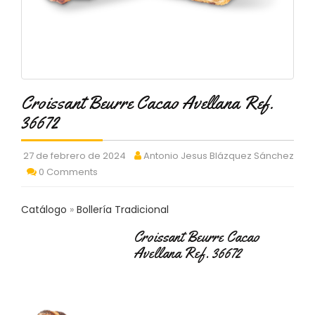
C
T
O
:
9
3
7
Croissant Beurre Cacao Avellana Ref.
6
36672
2
9
3
27 de febrero de 2024
Antonio Jesus Blázquez Sánchez
9
0 Comments
0
P
Catálogo
Bollería Tradicional
R
O
Croissant Beurre Cacao
D
Avellana Ref. 36672
U
C
T
O