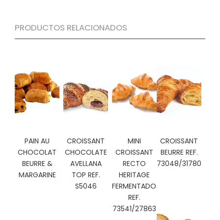
C
I
PRODUCTOS RELACIONADOS
O
N
E
S
Á
R
E
A
C
PAIN AU
CROISSANT
MINI
CROISSANT
L
CHOCOLAT
CHOCOLATE
CROISSANT
BEURRE REF.
I
BEURRE &
AVELLANA
RECTO
73048/31780
E
MARGARINE
TOP REF.
HERITAGE
N
T
S5046
FERMENTADO
E
REF.
S
73541/27863