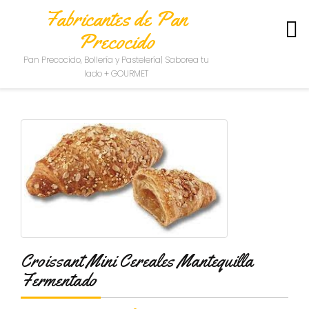
Fabricantes de Pan
Precocido
S
Pan Precocido, Bollería y Pastelería| Saborea tu
O
lado + GOURMET
B
R
E
N
O
S
O
T
R
O
S
C
Croissant Mini Cereales Mantequilla
O
Fermentado
N
T
A