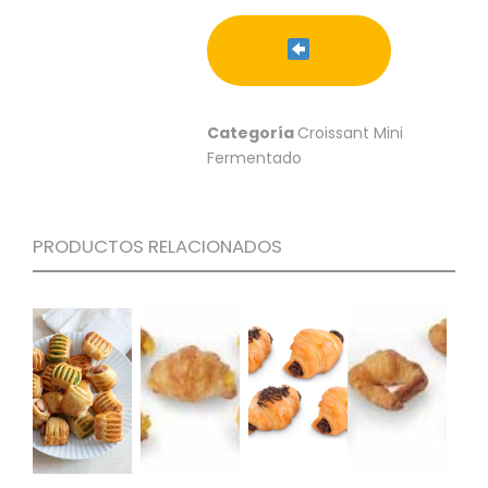
S
C
A
T
Á
Categoría
Croissant Mini
L
Fermentado
O
G
O
G
PRODUCTOS RELACIONADOS
E
N
E
R
A
L
P
R
O
M
O