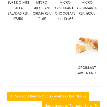
SURTIDO MINI
MICRO
MICRO
MICRO
C
REJILLAS
CROISSANT
CROISSANTS
CROISSANTS
I
SALADAS REF.
CREMA REF.
CHOCOLATE
REF. 19D65
O
N
27359
19D81
REF. 19D66
E
S
Á
R
E
A
C
CROISSANT
L
ARGENTINO
I
E
N
T
E
Croissant Beurre Cacao Avellana Ref. 36672
S
Hamburguesa Ternera 180 gr.