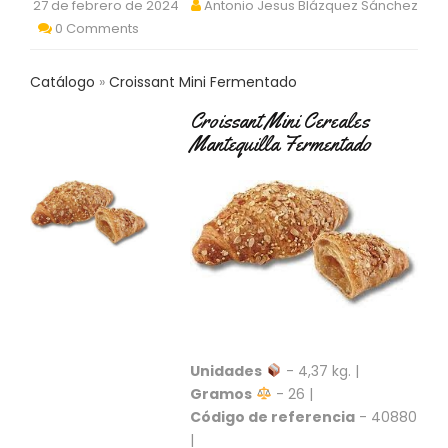
27 de febrero de 2024
Antonio Jesus Blázquez Sánchez
C
0 Comments
T
O
:
Catálogo
Croissant Mini Fermentado
9
3
Croissant Mini Cereales
7
Mantequilla Fermentado
6
2
9
3
9
0
P
R
O
D
Unidades
- 4,37 kg. |
U
C
Gramos
- 26 |
T
Código de referencia
- 40880
O
|