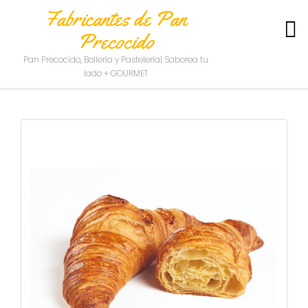
Fabricantes de Pan
Precocido
S
Pan Precocido, Bollería y Pastelería| Saborea tu
O
lado + GOURMET
B
R
E
N
O
S
O
T
R
O
S
C
O
N
T
A