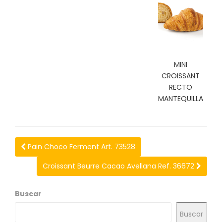
N
O
V
E
D
A
D
MINI
E
CROISSANT
S
RECTO
MANTEQUILLA
Pain Choco Ferment Art. 73528
Croissant Beurre Cacao Avellana Ref. 36672
Buscar
Buscar