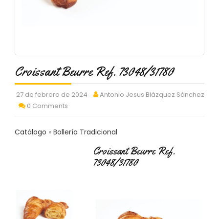
C
T
O
:
9
3
7
Croissant Beurre Ref. 73048/31780
6
2
9
27 de febrero de 2024
Antonio Jesus Blázquez Sánchez
3
0 Comments
9
0
Catálogo
Bollería Tradicional
P
Croissant Beurre Ref.
R
73048/31780
O
D
U
C
T
O