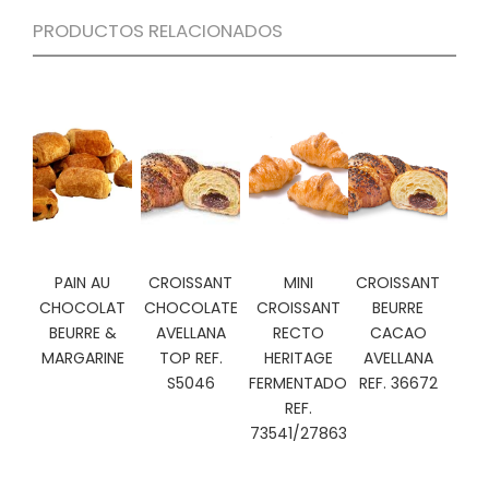
C
PRODUCTOS RELACIONADOS
I
O
N
E
S
Á
R
E
A
PAIN AU
CROISSANT
MINI
CROISSANT
C
CHOCOLAT
CHOCOLATE
CROISSANT
BEURRE
L
BEURRE &
AVELLANA
RECTO
CACAO
I
MARGARINE
TOP REF.
HERITAGE
AVELLANA
E
S5046
FERMENTADO
REF. 36672
N
REF.
T
E
73541/27863
S