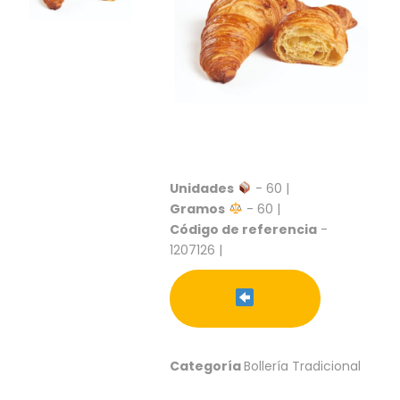
S
C
A
T
Á
L
O
G
O
G
Unidades
- 60 |
E
Gramos
- 60 |
N
Código de referencia
-
E
1207126 |
R
A
L
P
R
O
Categoría
Bollería Tradicional
M
O