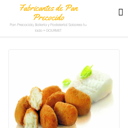
Fabricantes de Pan
Precocido
S
Pan Precocido, Bollería y Pastelería| Saborea tu
O
lado + GOURMET
B
R
E
N
O
S
O
T
R
O
S
C
O
N
T
A