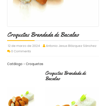
C
T
O
:
9
3
7
Croquetas Brandada de Bacalao
6
2
9
12 de marzo de 2024
Antonio Jesus Blázquez Sánchez
3
0 Comments
9
0
Catálogo
Croquetas
P
Croquetas Brandada de
R
Bacalao
O
D
U
C
T
O