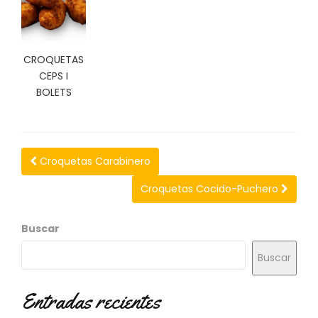
N
O
V
E
CROQUETAS
D
CEPS I
A
D
BOLETS
E
S
Croquetas Carabinero
Croquetas Cocido-Puchero
Buscar
Buscar
Entradas recientes