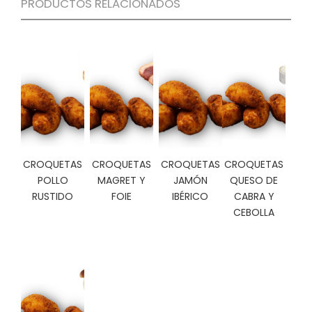
PRODUCTOS RELACIONADOS
C
I
O
N
E
S
Á
R
CROQUETAS
CROQUETAS
CROQUETAS
CROQUETAS
E
A
POLLO
MAGRET Y
JAMÓN
QUESO DE
C
RUSTIDO
FOIE
IBÉRICO
CABRA Y
L
CEBOLLA
I
E
N
T
E
S