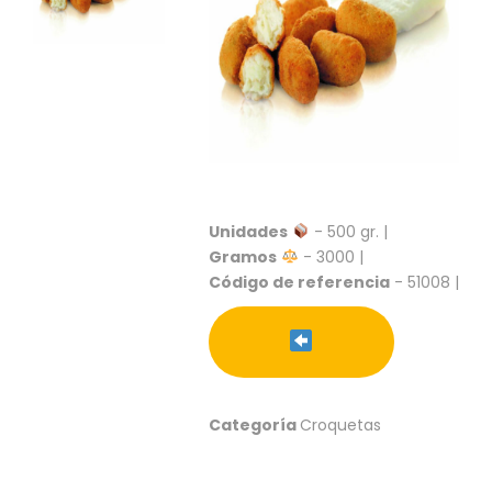
S
C
A
T
Á
L
O
G
O
G
Unidades
- 500 gr. |
E
Gramos
- 3000 |
N
Código de referencia
- 51008 |
E
R
A
L
P
R
Categoría
Croquetas
O
M
O