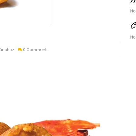
No
C
No
Sánchez
0 Comments