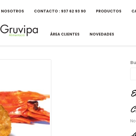
E NOSOTROS
CONTACTO : 937 62 93 90
PRODUCTOS
C
ÁREA CLIENTES
NOVEDADES
Bu
E
C
No
A