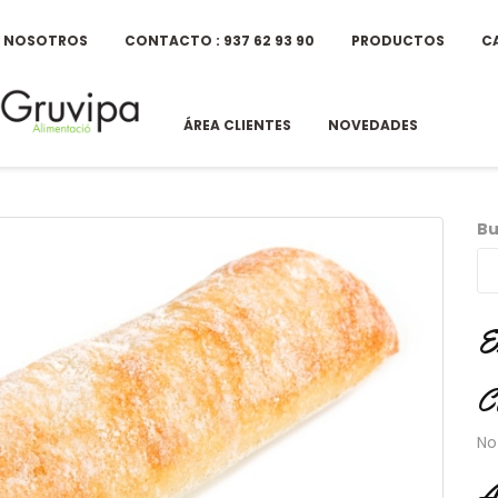
E NOSOTROS
CONTACTO : 937 62 93 90
PRODUCTOS
C
ÁREA CLIENTES
NOVEDADES
Bu
E
C
No
A