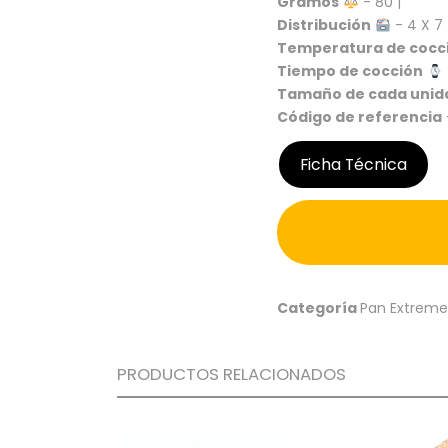
Gramos
- 80 |
Distribución
- 4 X 7 
Temperatura de cocc
Tiempo de cocción
Tamaño de cada unid
Código de referencia
Ficha Técnica
Categoría
Pan Extreme
PRODUCTOS RELACIONADOS