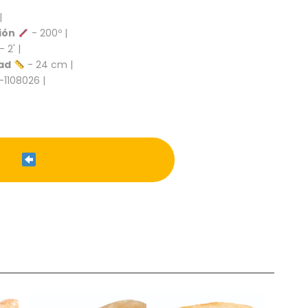
|
ión
- 200º |
- 2' |
ad
- 24 cm |
-1108026 |