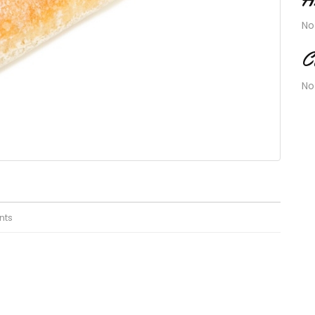
No
C
No
nts