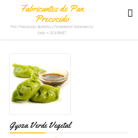
Fabricantes de Pan
Precocido
S
Pan Precocido, Bollería y Pastelería| Saborea tu
O
lado + GOURMET
B
R
E
N
O
S
O
T
R
O
S
C
O
Gyoza Verde Vegetal
N
T
A