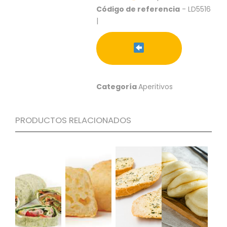
S
Código de referencia
- LD5516
|
C
A
T
Á
L
O
G
Categoría
Aperitivos
O
G
E
PRODUCTOS RELACIONADOS
N
E
R
A
L
P
R
O
M
O