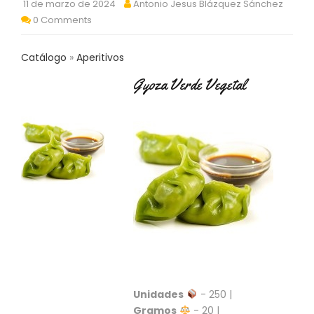
11 de marzo de 2024
Antonio Jesus Blázquez Sánchez
C
0 Comments
T
O
:
Catálogo
Aperitivos
9
3
Gyoza Verde Vegetal
7
6
2
9
3
9
0
P
R
O
D
U
C
T
Unidades
- 250 |
O
Gramos
- 20 |