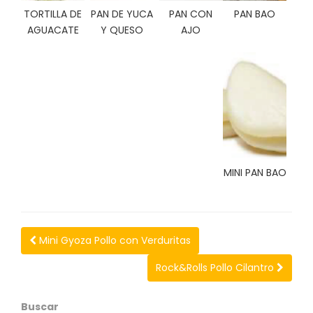
C
TORTILLA DE
PAN DE YUCA
PAN CON
PAN BAO
I
AGUACATE
Y QUESO
AJO
O
N
E
S
Á
R
E
MINI PAN BAO
A
C
L
I
E
Mini Gyoza Pollo con Verduritas
N
T
Rock&Rolls Pollo Cilantro
E
S
Buscar