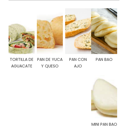
C
I
O
N
E
S
Á
TORTILLA DE
PAN DE YUCA
PAN CON
PAN BAO
R
AGUACATE
Y QUESO
AJO
E
A
C
L
I
E
N
T
E
S
MINI PAN BAO