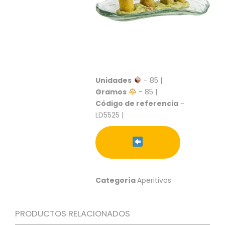
S
C
A
T
Á
L
O
Unidades
- 85 |
G
Gramos
- 85 |
O
G
Código de referencia
-
E
LD5525 |
N
E
R
A
L
Categoría
Aperitivos
P
R
O
PRODUCTOS RELACIONADOS
M
O