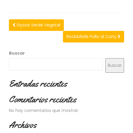
N
O
V
E
Gyoza Verde Vegetal
D
A
Rock&Rolls Pollo al Curry
D
E
S
Buscar
Buscar
Entradas recientes
Comentarios recientes
No hay comentarios que mostrar.
Archivos