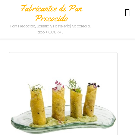
Fabricantes de Pan
Precocido
S
Pan Precocido, Bollería y Pastelería| Saborea tu
O
lado + GOURMET
B
R
E
N
O
S
O
T
R
O
S
C
O
N
T
A