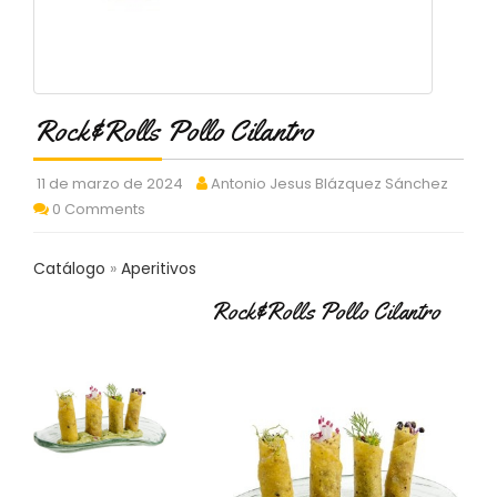
C
T
O
:
9
Rock&Rolls Pollo Cilantro
3
7
6
11 de marzo de 2024
Antonio Jesus Blázquez Sánchez
2
0 Comments
9
3
9
Catálogo
Aperitivos
0
Rock&Rolls Pollo Cilantro
P
R
O
D
U
C
T
O