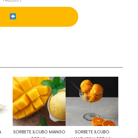
- HA2305 |
A
SORBETE ILCUBO MANGO
SORBETE ILCUBO