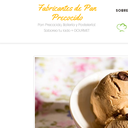
Fabricantes de Pan
SOBR
Precocido
Pan Precocido, Bollería y Pastelería|
Saborea tu lado + GOURMET