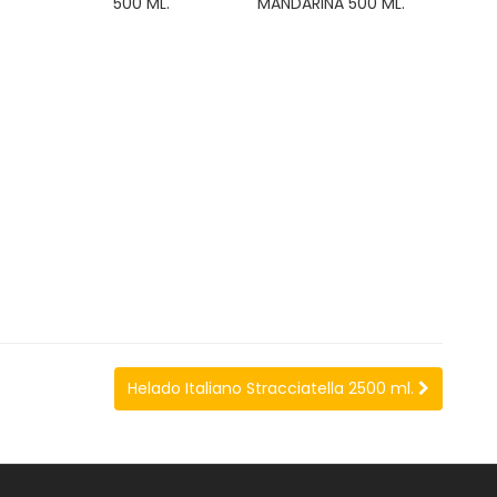
500 ML.
MANDARINA 500 ML.
Helado Italiano Stracciatella 2500 ml.