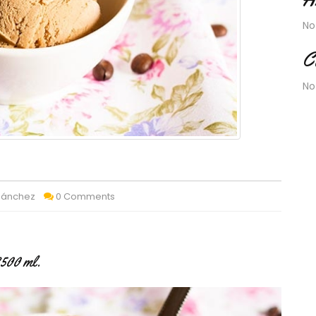
No
C
No
 Sánchez
0 Comments
2500 ml.