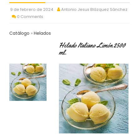
C
9 de febrero de 2024
Antonio Jesus Blázquez Sánchez
T
O
0 Comments
:
9
Catálogo
Helados
3
7
Helado Italiano Limón 2500
6
ml.
2
9
3
9
0
P
R
O
D
U
C
T
O