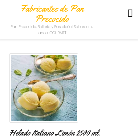
Fabricantes de Pan
Precocido
S
Pan Precocido, Bollería y Pastelería| Saborea tu
O
lado + GOURMET
B
R
E
N
O
S
O
T
R
O
S
C
O
N
T
Helado Italiano Limón 2500 ml.
A