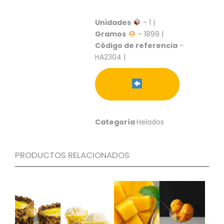
S
Unidades
- 1 |
C
A
Gramos
- 1899 |
T
Código de referencia
-
Á
HA2304 |
L
O
G
O
G
E
Categoría
Helados
N
E
R
A
PRODUCTOS RELACIONADOS
L
P
R
O
M
O