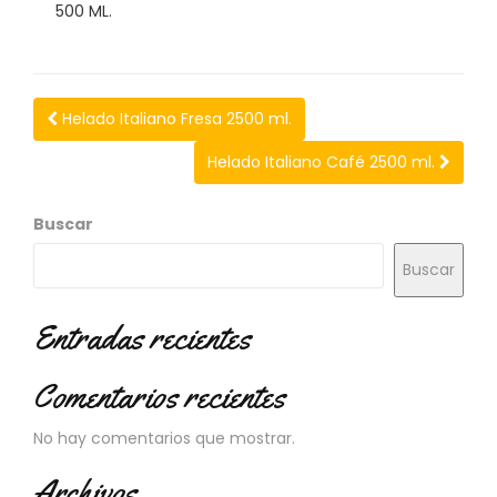
N
500 ML.
O
V
E
D
Helado Italiano Fresa 2500 ml.
A
D
Helado Italiano Café 2500 ml.
E
S
Buscar
Buscar
Entradas recientes
Comentarios recientes
No hay comentarios que mostrar.
Archivos