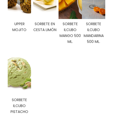
C
I
O
N
UPPER
SORBETE EN
SORBETE
SORBETE
E
MOJITO
CESTA LIMÓN
ILCUBO
ILCUBO
S
MANGO 500
MANDARINA
ML.
500 ML.
Á
R
E
A
C
L
I
E
N
T
SORBETE
E
ILCUBO
S
PISTACHO