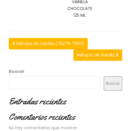
VAINILLA
N
O
CHOCOLATE
V
125 ML.
E
D
A
D
E
Milhojas de Vainilla (76275-75611)
S
Milhojas de Vainilla
Buscar
Buscar
Entradas recientes
Comentarios recientes
No hay comentarios que mostrar.