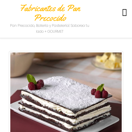
Fabricantes de Pan
Precocido
S
Pan Precocido, Bollería y Pastelería| Saborea tu
O
lado + GOURMET
B
R
E
N
O
S
O
T
R
O
S
C
O
N
T
A