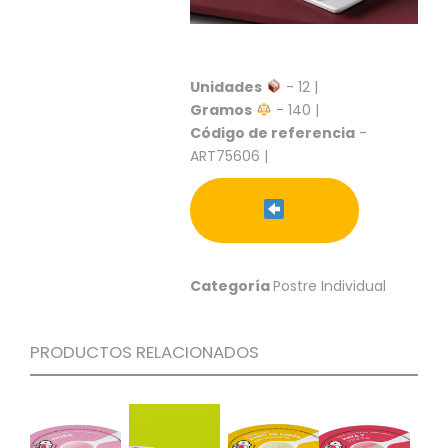
S
C
A
T
Unidades
- 12 |
Á
Gramos
- 140 |
L
Código de referencia
-
O
ART75606 |
G
O
G
E
N
E
R
Categoría
Postre Individual
A
L
PRODUCTOS RELACIONADOS
P
R
O
M
O