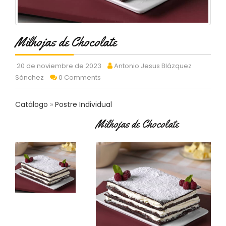
C
T
O
:
Milhojas de Chocolate
9
3
20 de noviembre de 2023
Antonio Jesus Blázquez
7
6
Sánchez
0 Comments
2
9
Catálogo
Postre Individual
3
9
Milhojas de Chocolate
0
P
R
O
D
U
C
T
O