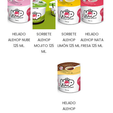
C
I
O
N
E
S
HELADO
SORBETE
SORBETE
HELADO
ALEHOP NUBE
ALEHOP
ALEHOP
ALEHOP NATA
125 ML.
MOJITO 125
LIMÓN 125 ML.
FRESA 125 ML.
Á
ML.
R
E
A
C
L
I
E
N
T
E
HELADO
S
ALEHOP