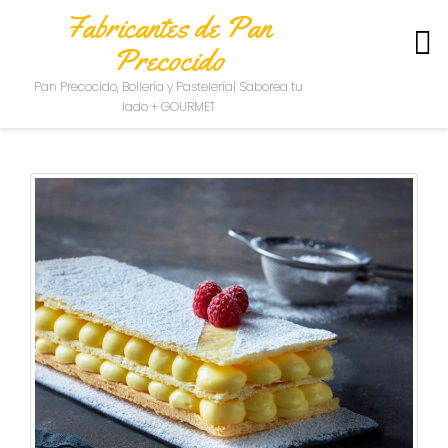
Fabricantes de Pan
Precocido
S
Pan Precocido, Bollería y Pastelería| Saborea tu
O
lado + GOURMET
B
R
E
N
O
S
O
T
R
O
S
C
O
N
T
A