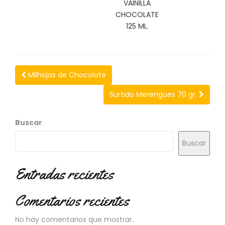
VAINILLA
N
O
CHOCOLATE
V
125 ML.
E
D
A
D
E
Milhojas de Chocolate
S
Surtido Merengues 70 gr.
Buscar
Buscar
Entradas recientes
Comentarios recientes
No hay comentarios que mostrar.