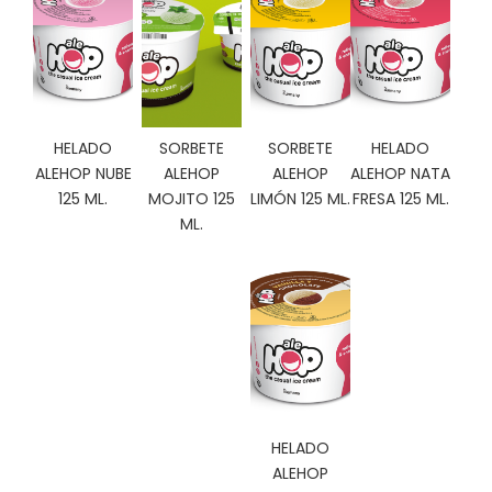
C
I
O
N
E
S
HELADO
SORBETE
SORBETE
HELADO
ALEHOP NUBE
ALEHOP
ALEHOP
ALEHOP NATA
125 ML.
MOJITO 125
LIMÓN 125 ML.
FRESA 125 ML.
Á
ML.
R
E
A
C
L
I
E
N
T
E
HELADO
S
ALEHOP