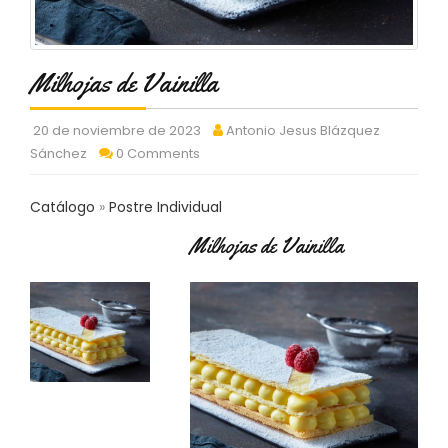
C
T
O
:
Milhojas de Vainilla
9
3
20 de noviembre de 2023
Antonio Jesus Blázquez
7
6
Sánchez
0 Comments
2
9
Catálogo
Postre Individual
3
9
Milhojas de Vainilla
0
P
R
O
D
U
C
T
O