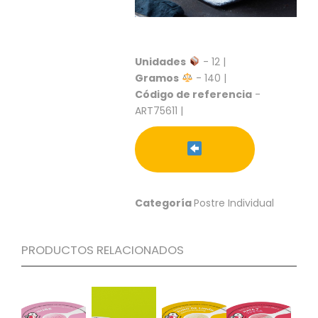
S
C
A
T
Unidades
- 12 |
Á
Gramos
- 140 |
L
Código de referencia
-
O
ART75611 |
G
O
G
E
N
E
R
Categoría
Postre Individual
A
L
PRODUCTOS RELACIONADOS
P
R
O
M
O