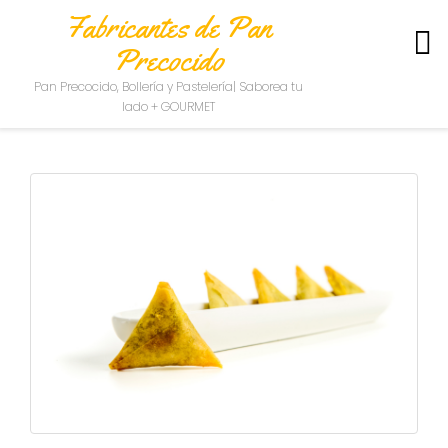
Fabricantes de Pan
Precocido
S
Pan Precocido, Bollería y Pastelería| Saborea tu
O
lado + GOURMET
B
R
E
N
O
S
O
T
R
O
S
C
O
N
T
A