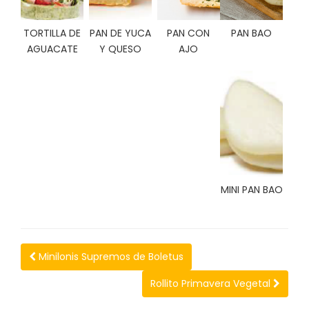
C
I
TORTILLA DE
PAN DE YUCA
PAN CON
PAN BAO
O
AGUACATE
Y QUESO
AJO
N
E
S
Á
R
E
A
MINI PAN BAO
C
L
I
E
N
Minilonis Supremos de Boletus
T
E
Rollito Primavera Vegetal
S