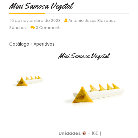
C
Mini Samosa Vegetal
T
O
16 de noviembre de 2023
Antonio Jesus Blázquez
:
Sánchez
0 Comments
9
3
7
Catálogo
Aperitivos
6
2
Mini Samosa Vegetal
9
3
9
0
P
R
O
D
U
C
T
Unidades
- 160 |
O