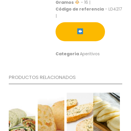
S
Gramos
- 16 |
Código de referencia
- LD4217
C
|
A
T
Á
L
O
G
Categoría
Aperitivos
O
G
E
N
PRODUCTOS RELACIONADOS
E
R
A
L
P
R
O
M
O