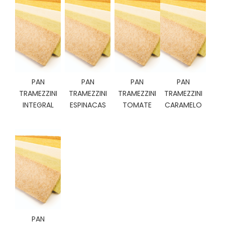
C
I
O
N
E
S
PAN
PAN
PAN
PAN
TRAMEZZINI
TRAMEZZINI
TRAMEZZINI
TRAMEZZINI
Á
INTEGRAL
ESPINACAS
TOMATE
CARAMELO
R
E
A
C
L
I
E
N
T
E
S
PAN