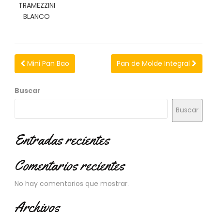
N
TRAMEZZINI
O
BLANCO
V
E
D
A
D
Mini Pan Bao
Pan de Molde Integral
E
S
Buscar
Buscar
Entradas recientes
Comentarios recientes
No hay comentarios que mostrar.
Archivos