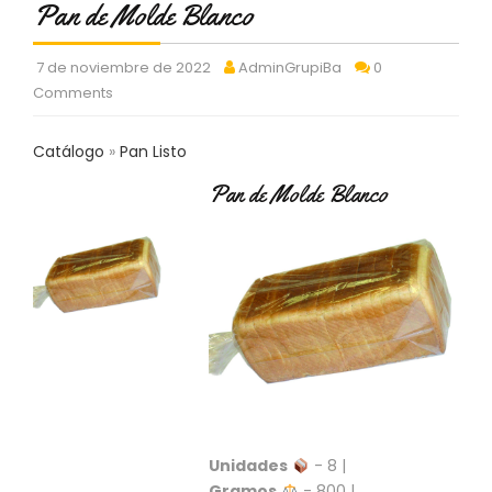
Pan de Molde Blanco
C
T
O
7 de noviembre de 2022
AdminGrupiBa
0
:
Comments
9
3
7
Catálogo
Pan Listo
6
2
Pan de Molde Blanco
9
3
9
0
P
R
O
D
U
C
T
Unidades
- 8 |
O
Gramos
- 800 |