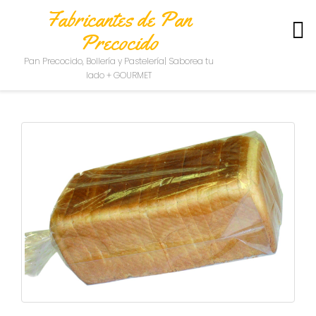
Fabricantes de Pan
Precocido
S
Pan Precocido, Bollería y Pastelería| Saborea tu
O
lado + GOURMET
B
R
E
N
O
S
O
T
R
O
S
C
O
N
T
A