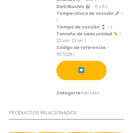
S
Distribución
- 6 x 6 |
C
Temperatura de cocción
-
A
|
T
Tiempo de cocción
- |
Á
Tamaño de cada unidad
-
L
22 cm. 22 un. |
O
Código de referencia
-
G
1107028 |
O
G
E
N
E
R
A
Categoría
Pan Listo
L
P
PRODUCTOS RELACIONADOS
R
O
M
O