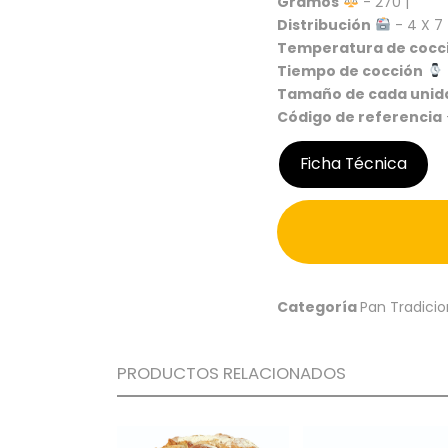
Gramos
- 270 |
Distribución
- 4 X 7 
Temperatura de cocc
Tiempo de cocción
Tamaño de cada unid
Código de referencia
Ficha Técnica
Categoría
Pan Tradicio
PRODUCTOS RELACIONADOS