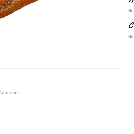
No
C
No
 Comments