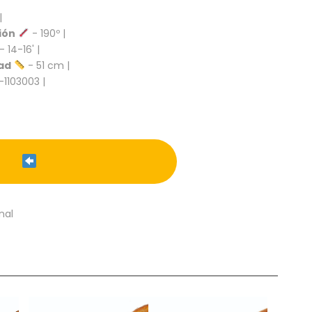
|
ión
- 190º |
- 14-16' |
ad
- 51 cm |
-1103003 |
nal