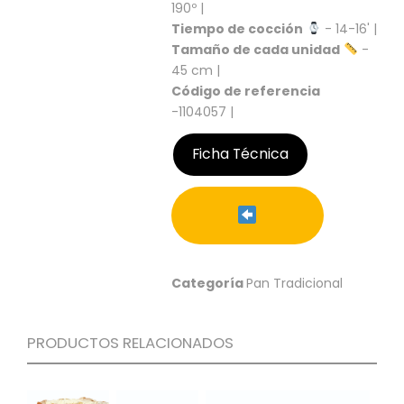
S
190º |
Tiempo de cocción
- 14-16' |
C
Tamaño de cada unidad
-
A
45 cm |
T
Código de referencia
Á
-1104057 |
L
O
G
Ficha Técnica
O
G
E
N
E
R
A
Categoría
Pan Tradicional
L
P
PRODUCTOS RELACIONADOS
R
O
M
O