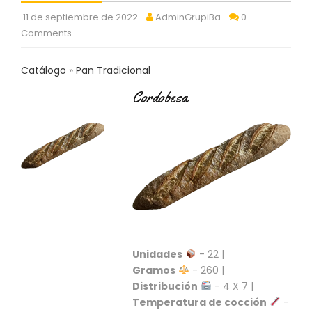
C
11 de septiembre de 2022
AdminGrupiBa
0
T
Comments
O
:
9
Catálogo
Pan Tradicional
3
7
Cordobesa
6
2
9
3
9
0
P
R
O
D
Unidades
- 22 |
U
Gramos
- 260 |
C
Distribución
- 4 X 7 |
T
O
Temperatura de cocción
-