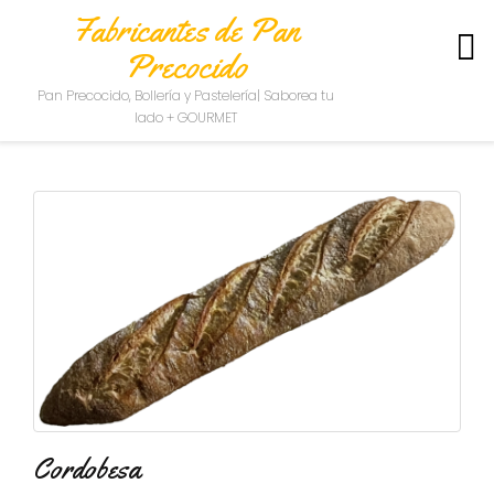
Fabricantes de Pan
Precocido
S
Pan Precocido, Bollería y Pastelería| Saborea tu
O
lado + GOURMET
B
R
E
N
O
S
O
T
R
O
S
C
O
N
Cordobesa
T
A