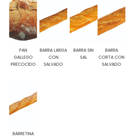
C
I
O
N
E
S
PAN
BARRA LARGA
BARRA SIN
BARRA
GALLEGO
CON
SAL
CORTA CON
Á
PRECOCIDO
SALVADO
SALVADO
R
E
A
C
L
I
E
N
T
E
S
BARRETINA