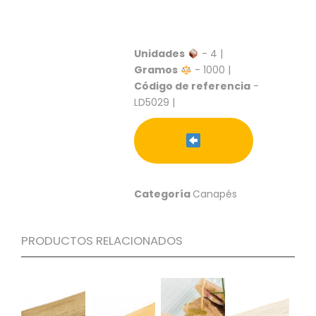
S
C
A
Unidades
- 4 |
T
Gramos
- 1000 |
Á
Código de referencia
-
L
O
LD5029 |
G
O
G
E
N
E
Categoría
Canapés
R
A
L
PRODUCTOS RELACIONADOS
P
R
O
M
O