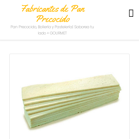
Fabricantes de Pan
Precocido
S
Pan Precocido, Bollería y Pastelería| Saborea tu
O
lado + GOURMET
B
R
E
N
O
S
O
T
R
O
S
C
O
N
T
A