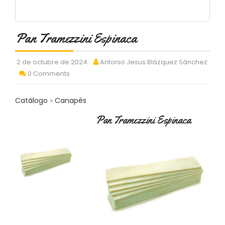
C
T
O
Pan Tramezzini Espinaca
:
9
3
2 de octubre de 2024
Antonio Jesus Blázquez Sánchez
7
0 Comments
6
2
9
Catálogo
Canapés
3
9
Pan Tramezzini Espinaca
0
P
R
O
D
U
C
T
O