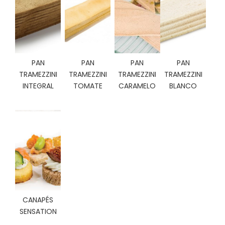
C
I
O
N
E
S
PAN
PAN
PAN
PAN
TRAMEZZINI
TRAMEZZINI
TRAMEZZINI
TRAMEZZINI
INTEGRAL
TOMATE
CARAMELO
BLANCO
Á
R
E
A
C
L
I
E
N
T
E
CANAPÉS
S
SENSATION