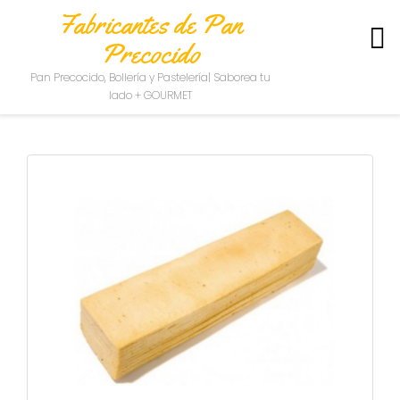
Fabricantes de Pan
Precocido
S
Pan Precocido, Bollería y Pastelería| Saborea tu
O
lado + GOURMET
B
R
E
N
O
S
O
T
R
O
S
C
O
N
T
A