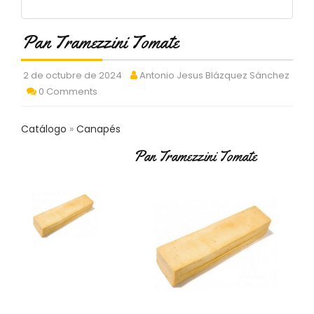
C
T
O
Pan Tramezzini Tomate
:
9
2 de octubre de 2024
Antonio Jesus Blázquez Sánchez
3
0 Comments
7
6
2
Catálogo
Canapés
9
3
Pan Tramezzini Tomate
9
0
P
R
O
D
U
C
T
O