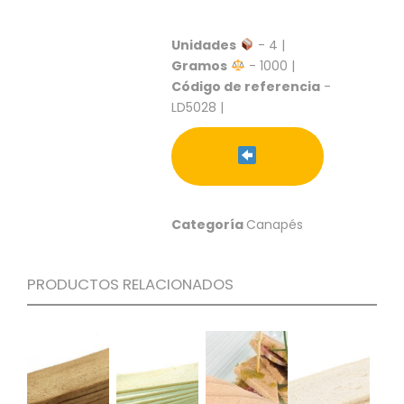
S
C
Unidades
- 4 |
A
Gramos
- 1000 |
T
Código de referencia
-
Á
LD5028 |
L
O
G
O
G
E
N
Categoría
Canapés
E
R
A
PRODUCTOS RELACIONADOS
L
P
R
O
M
O