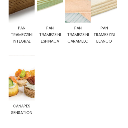
C
I
O
N
E
PAN
PAN
PAN
PAN
S
TRAMEZZINI
TRAMEZZINI
TRAMEZZINI
TRAMEZZINI
INTEGRAL
ESPINACA
CARAMELO
BLANCO
Á
R
E
A
C
L
I
E
N
CANAPÉS
T
SENSATION
E
S