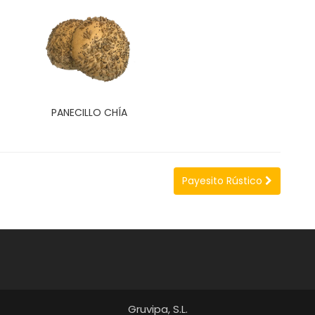
PANECILLO CHÍA
Payesito Rústico
Gruvipa, S.L.