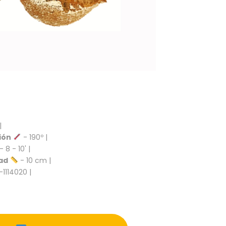
|
ión
- 190º |
- 8 - 10' |
ad
- 10 cm |
-1114020 |