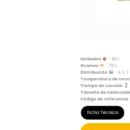
Unidades
- 90 |
Gramos
- 70 |
Distribución
- 4 X 7 
Temperatura de cocc
Tiempo de cocción
Tamaño de cada unid
Código de referencia
Ficha Técnica