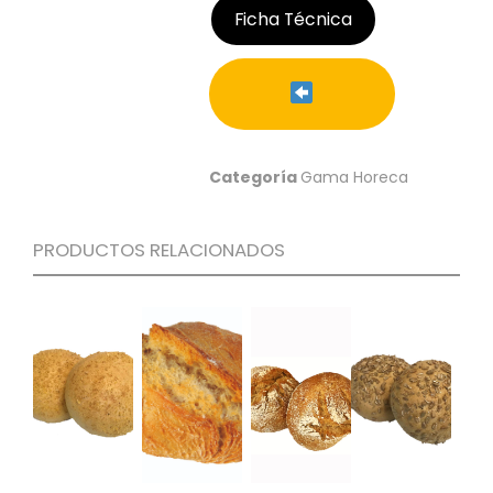
Ficha Técnica
C
I
O
N
E
S
Categoría
Gama Horeca
Á
R
PRODUCTOS RELACIONADOS
E
A
C
L
I
E
N
T
E
S