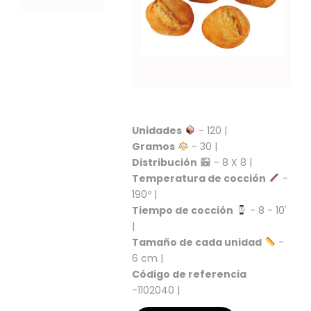
S
C
A
T
Á
L
O
G
O
Unidades
- 120 |
G
Gramos
- 30 |
E
Distribución
- 8 X 8 |
N
Temperatura de cocción
-
E
190º |
R
Tiempo de cocción
- 8 - 10'
A
L
|
Tamaño de cada unidad
-
P
6 cm |
R
Código de referencia
O
-1102040 |
M
O