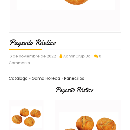
C
T
O
:
9
3
7
Payesito Rústico
6
2
9
6 de noviembre de 2022
AdminGrupiBa
0
3
Comments
9
0
Catálogo
Gama Horeca
Panecillos
P
Payesito Rústico
R
O
D
U
C
T
O