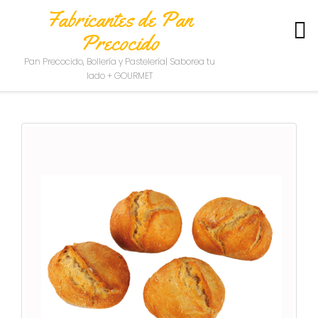
Fabricantes de Pan
Precocido
S
Pan Precocido, Bollería y Pastelería| Saborea tu
O
lado + GOURMET
B
R
E
N
O
S
O
T
R
O
S
C
O
N
T
A