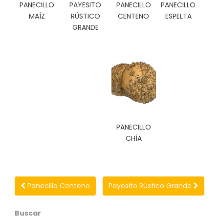
N
PANECILLO
PAYESITO
PANECILLO
PANECILLO
O
MAÍZ
RÚSTICO
CENTENO
ESPELTA
V
GRANDE
E
D
A
D
E
S
PANECILLO
CHÍA
Panecillo Centeno
Payesito Rústico Grande
Buscar