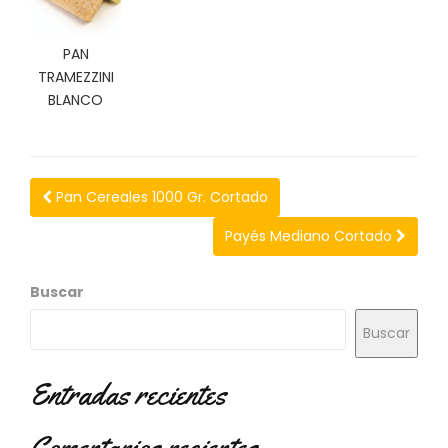
N
O
V
PAN
E
TRAMEZZINI
D
BLANCO
A
D
E
S
Pan Cereales 1000 Gr. Cortado
Payés Mediano Cortado
Buscar
Buscar
Entradas recientes
Comentarios recientes