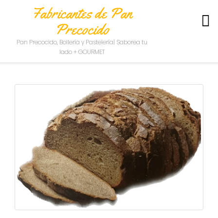
Fabricantes de Pan
Precocido
S
Pan Precocido, Bollería y Pastelería| Saborea tu
O
lado + GOURMET
B
R
E
N
O
S
O
T
R
O
S
C
O
N
T
A