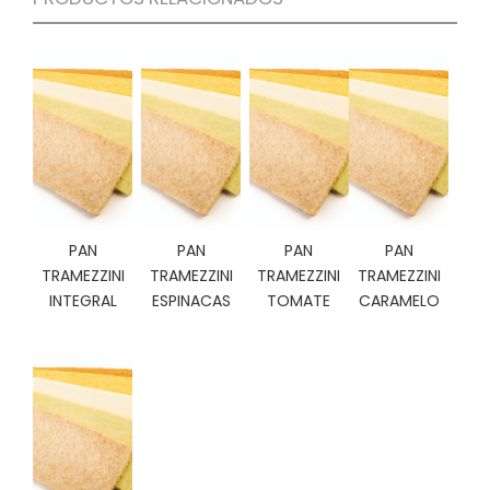
C
I
O
N
E
S
Á
R
PAN
PAN
PAN
PAN
E
TRAMEZZINI
TRAMEZZINI
TRAMEZZINI
TRAMEZZINI
A
INTEGRAL
ESPINACAS
TOMATE
CARAMELO
C
L
I
E
N
T
E
S