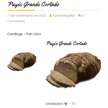
Payés Grande Cortado
C
T
O
7 de noviembre de 2022
AdminGrupiBa
0
:
Comments
9
3
7
Catálogo
Pan Listo
6
2
Payés Grande Cortado
9
3
9
0
P
R
O
D
U
C
T
Unidades
- 8 |
O