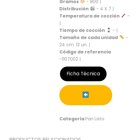
Gramos
- 800 |
S
Distribución
- 4 X 7 |
C
Temperatura de cocción
-
A
|
T
Tiempo de cocción
- |
Á
Tamaño de cada unidad
-
L
24 cm. 13 un. |
O
G
Código de referencia
O
-1107002 |
G
E
Ficha Técnica
N
E
R
A
L
P
Categoría
Pan Listo
R
O
M
PRODUCTOS RELACIONADOS
O