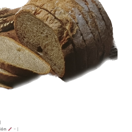
|
ión
- |