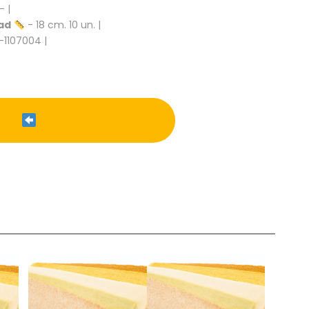
- |
ad
- 18 cm. 10 un. |
-1107004 |