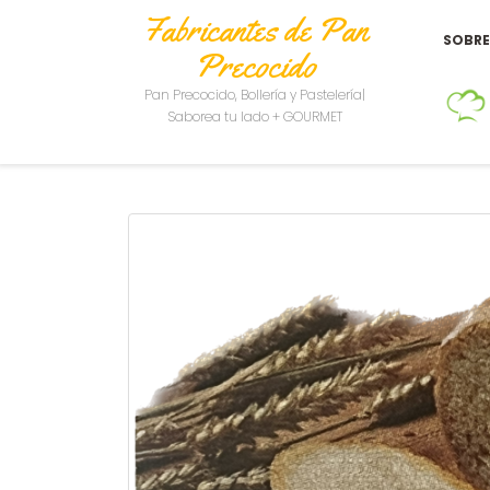
Fabricantes de Pan
SOBR
Precocido
Pan Precocido, Bollería y Pastelería|
Saborea tu lado + GOURMET