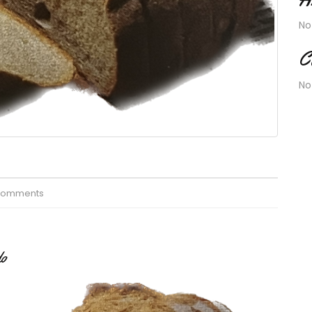
No
C
No
Comments
do