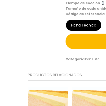
Tiempo de cocción
Tamaño de cada unid
Código de referencia
Ficha Técnica
Categoría
Pan Listo
PRODUCTOS RELACIONADOS