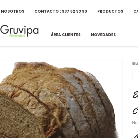
E NOSOTROS
CONTACTO : 937 62 93 90
PRODUCTOS
C
ÁREA CLIENTES
NOVEDADES
Bu
E
C
No
A