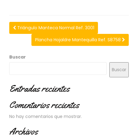
N
O
V
E
D
Triángulo Manteca Normal Ref. 3001
A
D
Plancha Hojaldre Mantequilla Ref. S8758
E
S
Buscar
Buscar
Entradas recientes
Comentarios recientes
No hay comentarios que mostrar.
Archivos