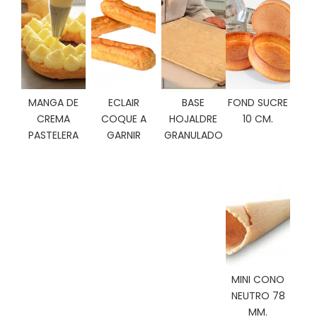
C
I
O
N
E
S
MANGA DE
ECLAIR
BASE
FOND SUCRE
CREMA
COQUE A
HOJALDRE
10 CM.
PASTELERA
GARNIR
GRANULADO
Á
R
E
A
C
L
I
E
N
T
MINI CONO
E
S
NEUTRO 78
MM.