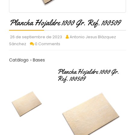
C
T
O
Plancha Hojaldre 1000 Gr. Ref. 100509
:
9
3
26 de septiembre de 2023
Antonio Jesus Blázquez
7
Sánchez
0 Comments
6
2
9
Catálogo
Bases
3
9
Plancha Hojaldre 1000 Gr.
0
Ref. 100509
P
R
O
D
U
C
T
O