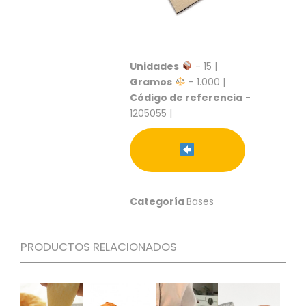
S
C
A
T
Unidades
- 15 |
Á
Gramos
- 1.000 |
L
Código de referencia
-
O
G
1205055 |
O
G
E
N
E
R
Categoría
Bases
A
L
PRODUCTOS RELACIONADOS
P
R
O
M
O