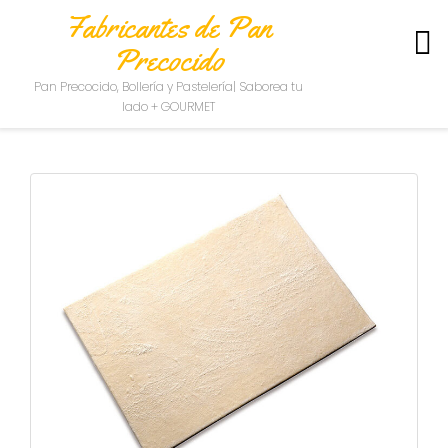
Fabricantes de Pan
Precocido
S
Pan Precocido, Bollería y Pastelería| Saborea tu
O
lado + GOURMET
B
R
E
N
O
S
O
T
R
O
S
C
O
N
T
A