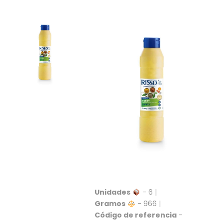
S
C
A
T
Á
L
O
G
O
G
E
N
E
R
A
L
P
R
Unidades
- 6 |
O
Gramos
- 966 |
M
Código de referencia
-
O