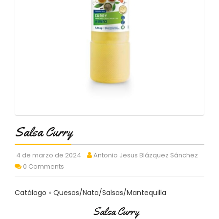
C
T
O
:
9
3
7
6
2
9
3
9
0
Salsa Curry
P
R
4 de marzo de 2024
Antonio Jesus Blázquez Sánchez
O
0 Comments
D
U
C
Catálogo
Quesos/Nata/Salsas/Mantequilla
T
Salsa Curry
O