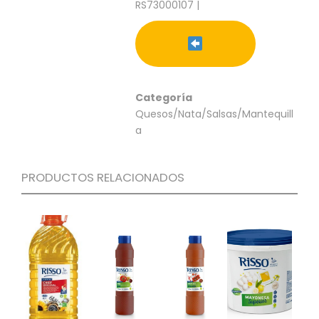
RS73000107 |
C
I
O
N
E
S
Categoría
Quesos/Nata/Salsas/Mantequill
a
Á
R
E
PRODUCTOS RELACIONADOS
A
C
L
I
E
N
T
E
S