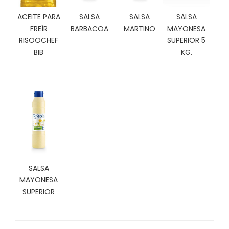
N
O
ACEITE PARA
SALSA
SALSA
SALSA
V
FREÍR
BARBACOA
MARTINO
MAYONESA
E
RISOOCHEF
SUPERIOR 5
D
BIB
KG.
A
D
E
S
SALSA
MAYONESA
SUPERIOR