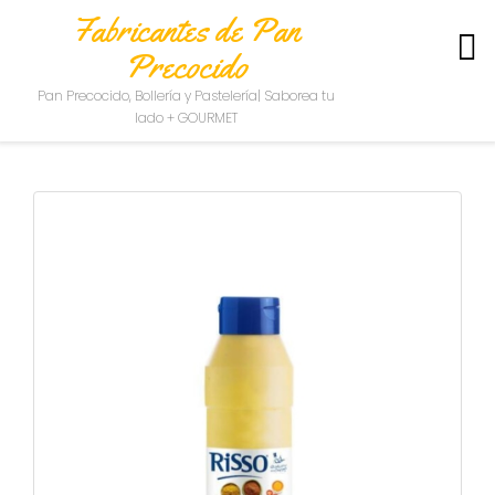
Fabricantes de Pan
Precocido
S
Pan Precocido, Bollería y Pastelería| Saborea tu
O
lado + GOURMET
B
R
E
N
O
S
O
T
R
O
S
C
O
N
T
A