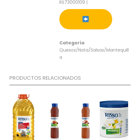
RS73000109 |
C
I
O
N
E
S
Categoría
Quesos/Nata/Salsas/Mantequill
a
Á
R
E
PRODUCTOS RELACIONADOS
A
C
L
I
E
N
T
E
S