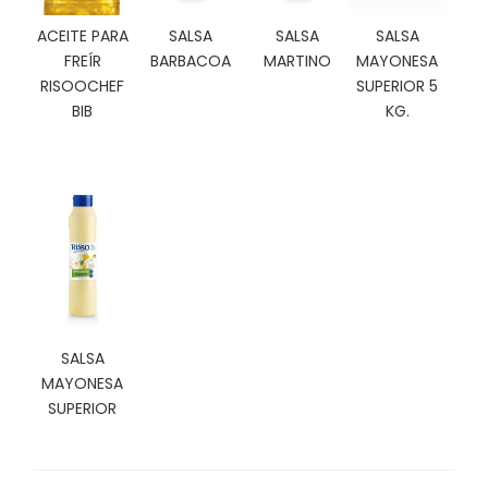
N
O
ACEITE PARA
SALSA
SALSA
SALSA
V
FREÍR
BARBACOA
MARTINO
MAYONESA
E
RISOOCHEF
SUPERIOR 5
D
BIB
KG.
A
D
E
S
SALSA
MAYONESA
SUPERIOR