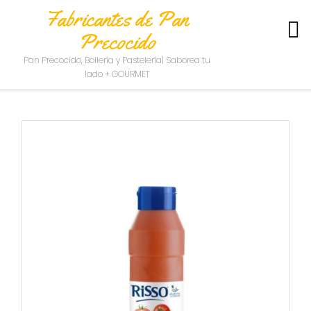
Fabricantes de Pan
Precocido
S
Pan Precocido, Bollería y Pastelería| Saborea tu
O
lado + GOURMET
B
R
E
N
O
S
O
T
R
O
S
C
O
N
T
A