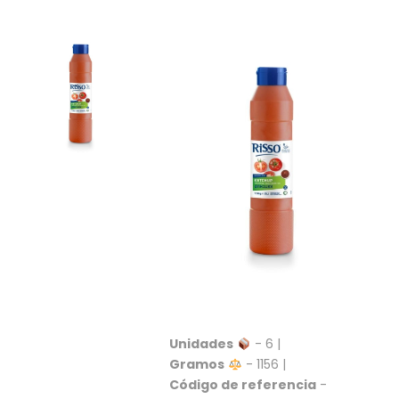
S
C
A
T
Á
L
O
G
O
G
E
N
E
R
A
L
P
R
Unidades
- 6 |
O
Gramos
- 1156 |
M
Código de referencia
-
O