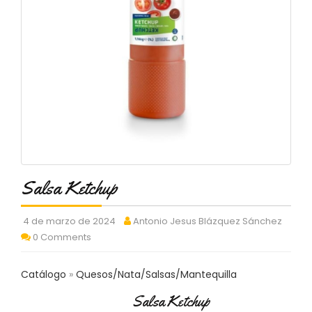
C
T
O
:
9
3
7
6
2
9
3
9
0
Salsa Ketchup
P
R
4 de marzo de 2024
Antonio Jesus Blázquez Sánchez
O
0 Comments
D
U
C
Catálogo
Quesos/Nata/Salsas/Mantequilla
T
Salsa Ketchup
O