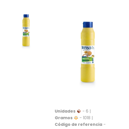
S
C
A
T
Á
L
O
G
O
G
E
N
E
R
A
L
P
R
Unidades
- 6 |
O
Gramos
- 1018 |
M
Código de referencia
-
O