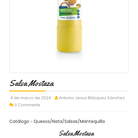
C
T
O
:
9
3
7
6
2
9
3
9
0
Salsa Mostaza
P
R
4 de marzo de 2024
Antonio Jesus Blázquez Sánchez
O
0 Comments
D
U
C
Catálogo
Quesos/Nata/Salsas/Mantequilla
T
Salsa Mostaza
O