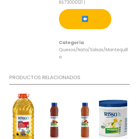
RS73000121 |
C
I
O
N
E
S
Categoría
Quesos/Nata/Salsas/Mantequill
a
Á
R
E
PRODUCTOS RELACIONADOS
A
C
L
I
E
N
T
E
S