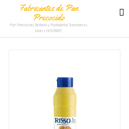
Fabricantes de Pan
Precocido
S
Pan Precocido, Bollería y Pastelería| Saborea tu
O
lado + GOURMET
B
R
E
N
O
S
O
T
R
O
S
C
O
N
T
A