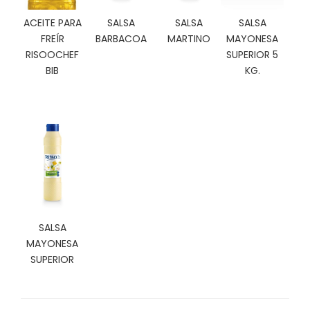
N
O
ACEITE PARA
SALSA
SALSA
SALSA
V
FREÍR
BARBACOA
MARTINO
MAYONESA
E
RISOOCHEF
SUPERIOR 5
D
BIB
KG.
A
D
E
S
SALSA
MAYONESA
SUPERIOR