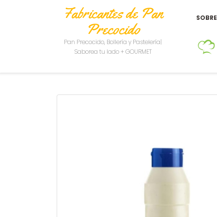
Fabricantes de Pan
SOBR
Precocido
Pan Precocido, Bollería y Pastelería|
Saborea tu lado + GOURMET