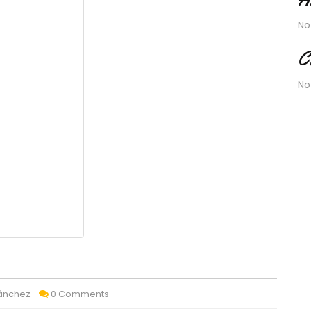
No
C
No
Sánchez
0 Comments