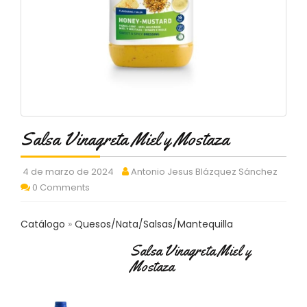
C
T
O
:
9
3
7
6
2
9
Salsa Vinagreta Miel y Mostaza
3
9
4 de marzo de 2024
Antonio Jesus Blázquez Sánchez
0
0 Comments
P
R
Catálogo
Quesos/Nata/Salsas/Mantequilla
O
D
Salsa Vinagreta Miel y
U
Mostaza
C
T
O