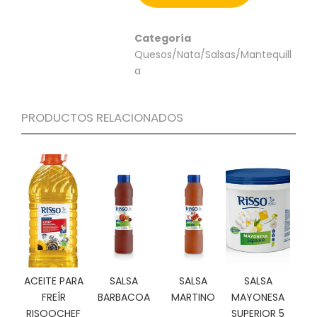
C
I
Categoría
O
Quesos/Nata/Salsas/Mantequill
N
E
a
S
PRODUCTOS RELACIONADOS
Á
R
E
A
C
L
I
E
N
T
E
ACEITE PARA
SALSA
SALSA
SALSA
S
FREÍR
BARBACOA
MARTINO
MAYONESA
RISOOCHEF
SUPERIOR 5