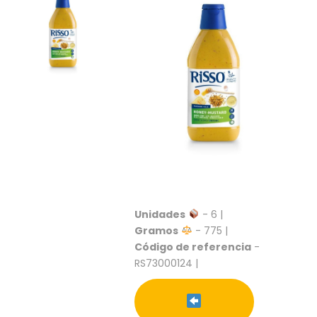
S
C
A
T
Á
L
O
G
O
G
E
N
E
R
Unidades
- 6 |
A
L
Gramos
- 775 |
Código de referencia
-
P
RS73000124 |
R
O
M
O