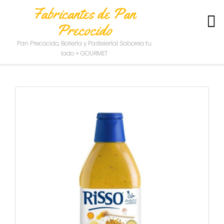
Fabricantes de Pan
Precocido
S
Pan Precocido, Bollería y Pastelería| Saborea tu
O
lado + GOURMET
B
R
E
N
O
S
O
T
R
O
S
C
O
N
T
A