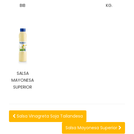
N
BIB
KG.
O
V
E
D
A
D
E
S
SALSA
MAYONESA
SUPERIOR
Salsa Vinagreta Soja Tailandesa
Salsa Mayonesa Superior