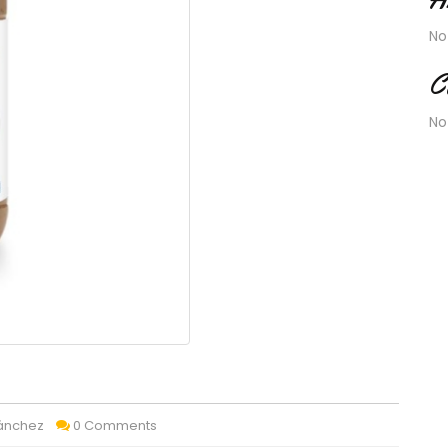
No
C
No
Sánchez
0 Comments