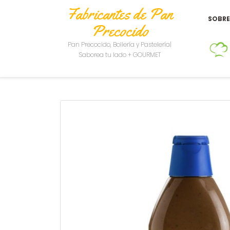
Fabricantes de Pan
SOBR
Precocido
Pan Precocido, Bollería y Pastelería|
Saborea tu lado + GOURMET