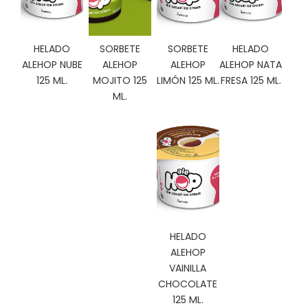
C
I
O
HELADO
SORBETE
SORBETE
HELADO
N
ALEHOP NUBE
ALEHOP
ALEHOP
ALEHOP NATA
E
S
125 ML.
MOJITO 125
LIMÓN 125 ML.
FRESA 125 ML.
ML.
Á
R
E
A
C
L
I
E
HELADO
N
ALEHOP
T
VAINILLA
E
CHOCOLATE
S
125 ML.