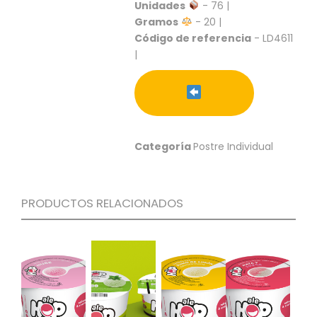
S
Unidades
- 76 |
Gramos
- 20 |
C
Código de referencia
- LD4611
A
|
T
Á
L
O
G
O
G
Categoría
Postre Individual
E
N
E
R
PRODUCTOS RELACIONADOS
A
L
P
R
O
M
O