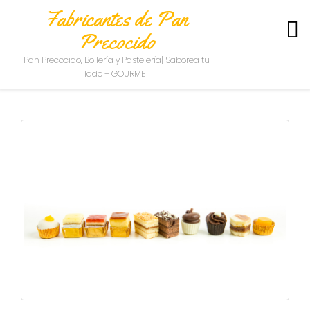
Fabricantes de Pan
Precocido
S
Pan Precocido, Bollería y Pastelería| Saborea tu
O
lado + GOURMET
B
R
E
N
O
S
O
T
R
O
S
C
O
N
T
A