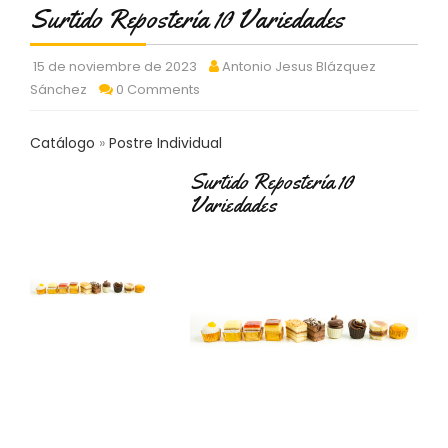
C
Surtido Repostería 10 Variedades
T
O
15 de noviembre de 2023
Antonio Jesus Blázquez
:
Sánchez
0 Comments
9
3
7
Catálogo
Postre Individual
6
2
Surtido Repostería 10
9
Variedades
3
9
0
P
R
O
D
U
C
T
O