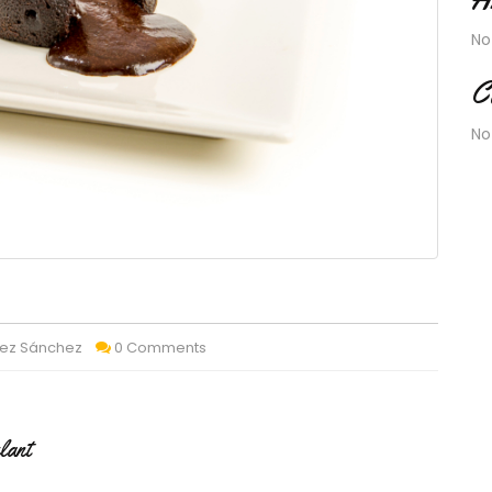
No
C
No
uez Sánchez
0 Comments
lant