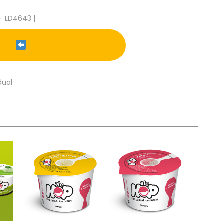
- LD4643 |
dual