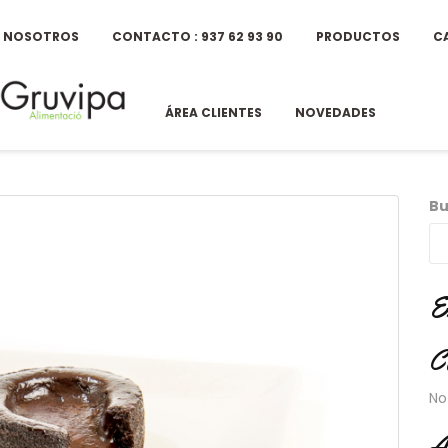
E NOSOTROS
CONTACTO : 937 62 93 90
PRODUCTOS
C
ÁREA CLIENTES
NOVEDADES
Bu
E
C
No
A