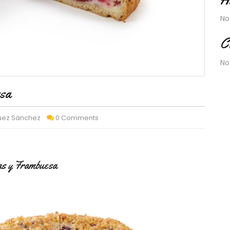
No
C
No
esa
quez Sánchez
0 Comments
jas y Frambuesa