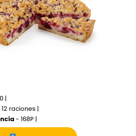
0 |
 12 raciones |
encia
- 168P |