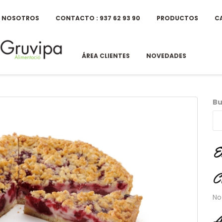
E NOSOTROS
CONTACTO : 937 62 93 90
PRODUCTOS
C
ÁREA CLIENTES
NOVEDADES
Bu
E
C
No
A