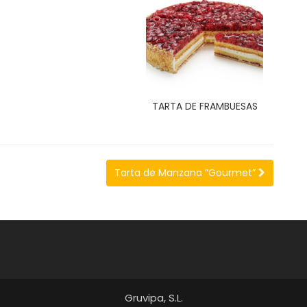
TARTA DE FRAMBUESAS
Tarta de Manzana “Gourmet”
Gruvipa, S.L.